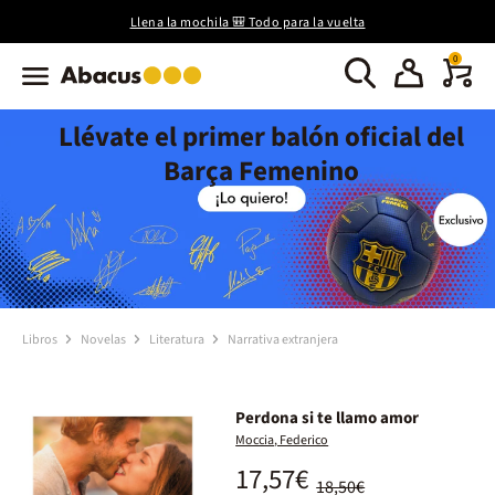
Llena la mochila 🎒 Todo para la vuelta
0
Llévate el primer balón oficial del
Barça Femenino
Libros
Novelas
Literatura
Narrativa extranjera
Perdona si te llamo amor
Moccia, Federico
17,57€
18,50€