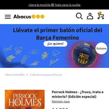
Llena la mochila 🎒 Todo para la vuelta
0
Llévate el primer balón oficial del
Barça Femenino
Libros Infantiles
Colecciones para niños/as
Perrock Holmes - ¿Truco, trato o
misterio? (Edición especial)
Palmiola, Isaac