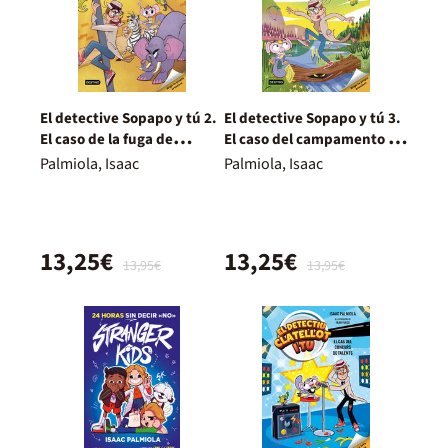
El detective Sopapo y tú 2.
El detective Sopapo y tú 3.
El caso de la fuga de
El caso del campamento de
animales
verano
Palmiola, Isaac
Palmiola, Isaac
13,25€
13,25€
13,95€
13,95€