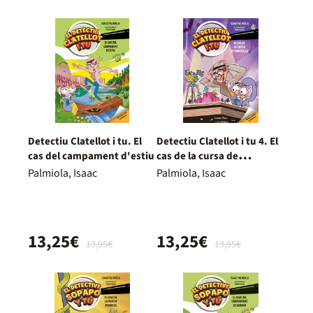
Detectiu Clatellot i tu. El
Detectiu Clatellot i tu 4. El
cas del campament d'estiu
cas de la cursa de
paneroles
Palmiola, Isaac
Palmiola, Isaac
13,25€
13,25€
13,95€
13,95€