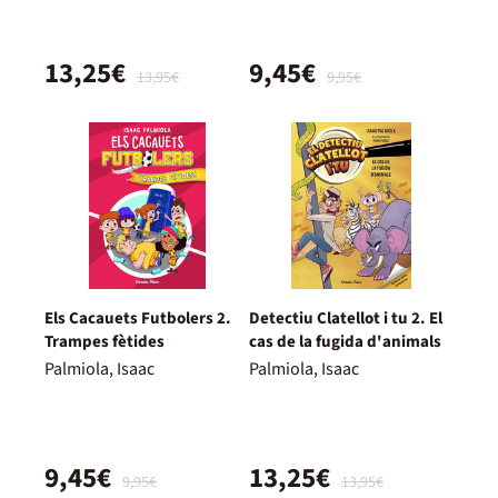
13,25€
9,45€
13,95€
9,95€
Els Cacauets Futbolers 2.
Detectiu Clatellot i tu 2. El
Trampes fètides
cas de la fugida d'animals
Palmiola, Isaac
Palmiola, Isaac
9,45€
13,25€
9,95€
13,95€