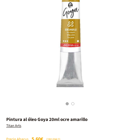
1
2
Pintura al óleo Goya 20ml ocre amarillo
Titan Arts
5,60€
Precio Abacus
(280.00€/l)