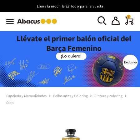
Llena la mochila 🎒 Todo para la vuelta
0
Llévate el primer balón oficial del
Barça Femenino
Papelería y Manualidades
Bellas artes y Coloring
Pintura y coloring
Óleo