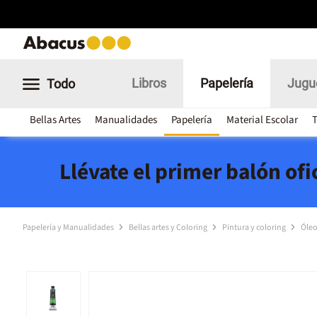
Libros
Papelería
Jugu
Todo
Bellas Artes
Manualidades
Papelería
Material Escolar
T
Llévate el primer balón of
Papelería y Manualidades
Bellas artes y Coloring
Pintura y coloring
Óle