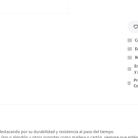
C
E
R
En
y 
Pr
Co
 destacando por su durabilidad y resistencia al paso del tiempo.
de lino o algodón u otros soportes como madera o cartón, siempre que esté