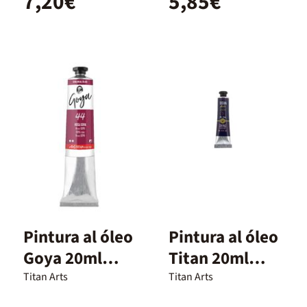
7,20€
5,85€
Pintura al óleo
Pintura al óleo
Goya 20ml
Titan 20ml
rosa
violeta titan
Titan Arts
Titan Arts