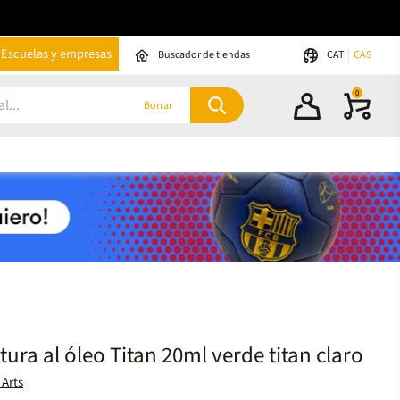
Escuelas y empresas
Buscador de tiendas
CAT
CAS
0
Borrar
tura al óleo Titan 20ml verde titan claro
 Arts