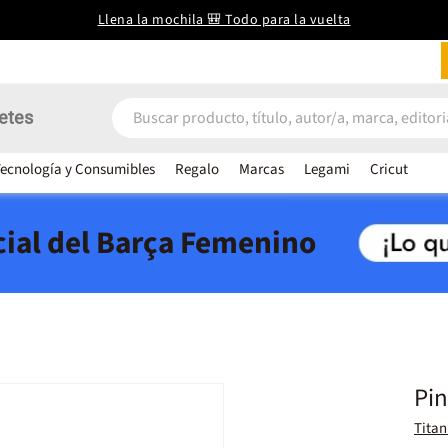
Llena la mochila 🎒 Todo para la vuelta
etes
ecnología y Consumibles
Regalo
Marcas
Legami
Cricut
icial del Barça Femenino
o
Pin
Titan