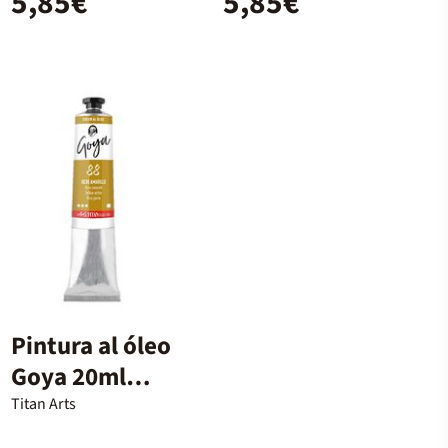
5,85€
5,85€
Pintura al óleo
Goya 20ml
ocre amarillo
Titan Arts