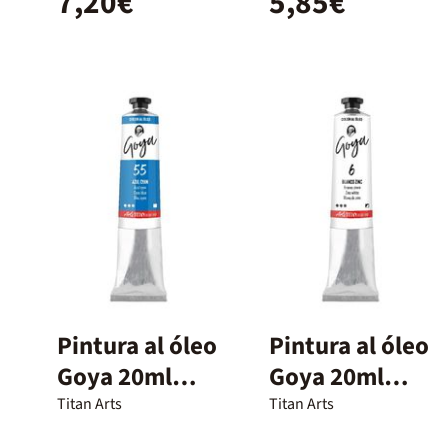
7,20€
5,85€
Pintura al óleo
Pintura al óleo
Goya 20ml
Goya 20ml
azul cian
blanco zinc
Titan Arts
Titan Arts