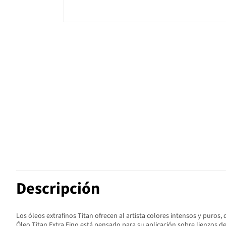
Descripción
Los óleos extrafinos Titan ofrecen al artista colores intensos y puros,
Óleo Titan Extra Fino está pensado para su aplicación sobre lienzos 