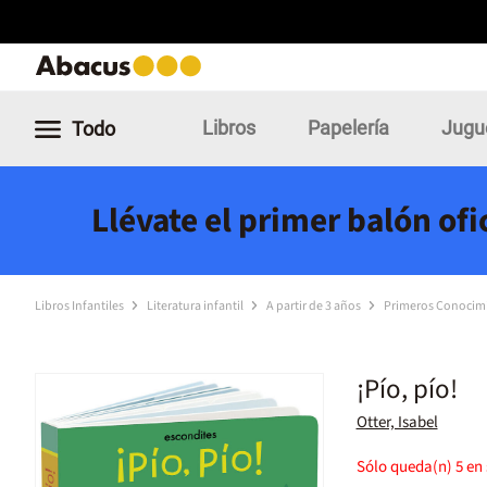
Libros
Papelería
Jugu
Todo
Llévate el primer balón of
Libros Infantiles
Literatura infantil
A partir de 3 años
Primeros Conocim
¡Pío, pío!
Otter, Isabel
Sólo queda(n)
5
en 