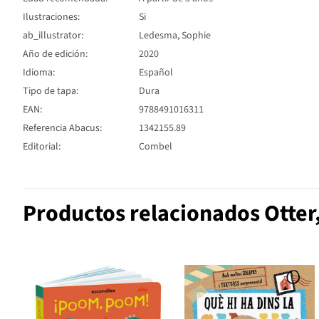
Ilustraciones:
Si
ab_illustrator:
Ledesma, Sophie
Año de edición:
2020
Idioma:
Español
Tipo de tapa:
Dura
EAN:
9788491016311
Referencia Abacus:
1342155.89
Editorial:
Combel
Productos relacionados Otter,