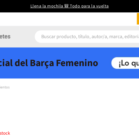
Llena la mochila 🎒 Todo para la vuelta
etes
icial del Barça Femenino
ientos
stock