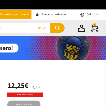
Escuelas y empresas
Buscador de tiendas
CAT
CAS
0
Borrar
12,25€
12,90€
Hoy -5% en libros
A partir de 3 años