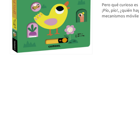
Pero qué curioso es 
¡Pío, pío!, ¿quién h
mecanismos móviles 