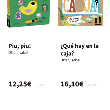
Piu, piu!
¿Qué hay en la
caja?
Otter, Isabel
Otter, Isabel
12,25€
16,10€
12,90€
16,95€