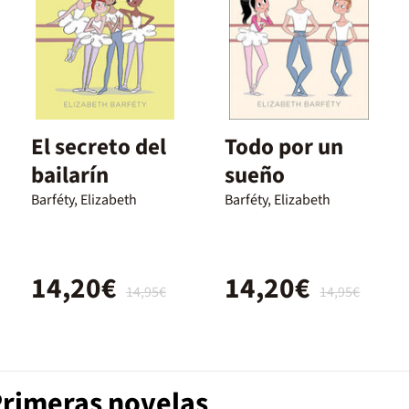
El secreto del
Todo por un
bailarín
sueño
Barféty, Elizabeth
Barféty, Elizabeth
14,20€
14,20€
14,95€
14,95€
Primeras novelas