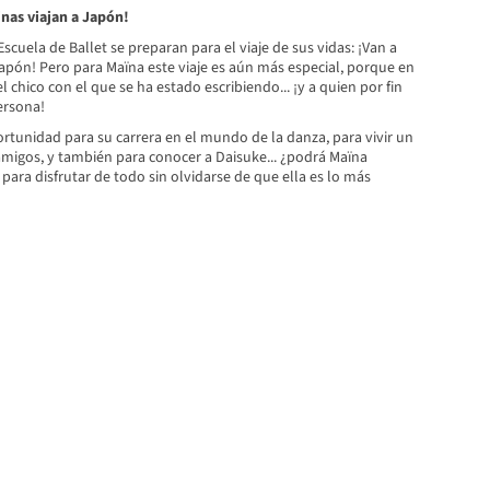
inas viajan a Japón!
Escuela de Ballet se preparan para el viaje de sus vidas: ¡Van a
apón! Pero para Maïna este viaje es aún más especial, porque en
l chico con el que se ha estado escribiendo... ¡y a quien por fin
ersona!
rtunidad para su carrera en el mundo de la danza, para vivir un
amigos, y también para conocer a Daisuke... ¿podrá Maïna
para disfrutar de todo sin olvidarse de que ella es lo más