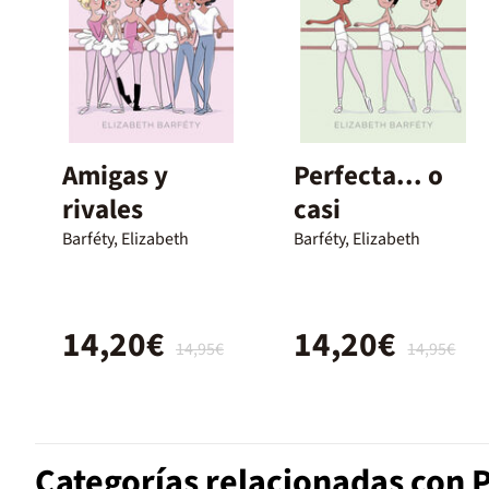
Amigas y
Perfecta... o
rivales
casi
Barféty, Elizabeth
Barféty, Elizabeth
14,20€
14,20€
14,95€
14,95€
Categorías relacionadas con 