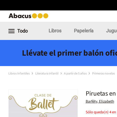
Libros
Papelería
Jugu
Todo
Llévate el primer balón of
Libros Infantiles
Literatura infantil
A partir de 5 años
Primeras novelas
Piruetas e
Barféty, Elizabeth
Sólo queda(n)
4
en 