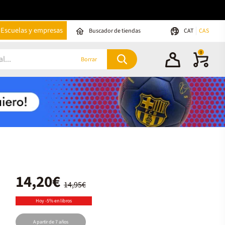
Escuelas y empresas
Buscador de tiendas
CAT
CAS
0
Borrar
14,20€
14,95€
Hoy -5% en libros
A partir de 7 años