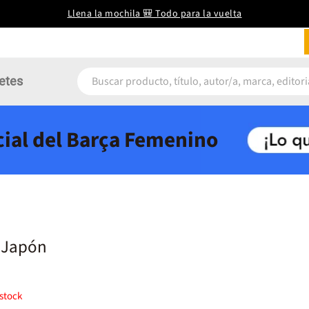
Llena la mochila 🎒 Todo para la vuelta
etes
icial del Barça Femenino
n Japón
stock