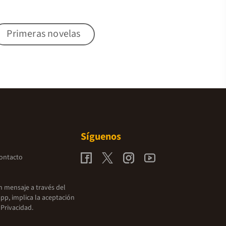
Primeras novelas
Síguenos
contacto
un mensaje a través del
pp, implica la aceptación
 Privacidad.