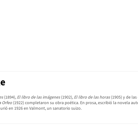
ke
es
(1894),
El libro de las imágenes
(1902),
El libro de las horas
(1905) y de la
a Orfeo
(1922) completaron su obra poética. En prosa, escribió la novela aut
Murió en 1926 en Valmont, un sanatorio suizo.