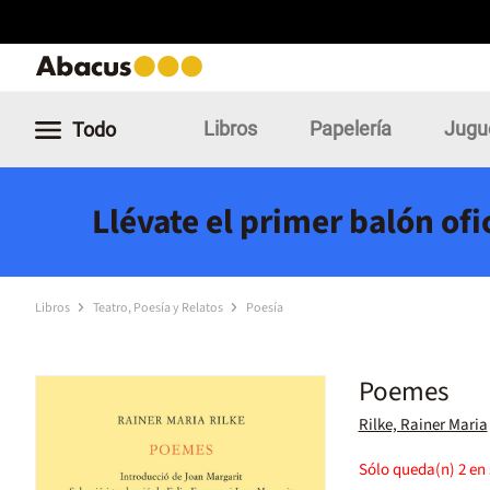
Libros
Papelería
Jugu
Todo
Llévate el primer balón of
Libros
Teatro, Poesía y Relatos
Poesía
Poemes
Rilke, Rainer Maria
Sólo queda(n)
2
en 