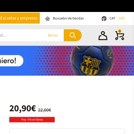
Escuelas y empresas
Buscador de tiendas
CAT
CAS
0
Borrar
20,90€
22,00€
Hoy -5% en libros