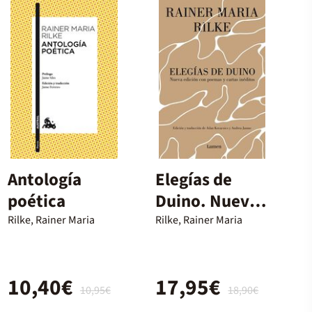
Antología
Elegías de
poética
Duino. Nueva
edición con
Rilke, Rainer Maria
Rilke, Rainer Maria
poemas y
cartas
10,40€
17,95€
inéditos
10,95€
18,90€