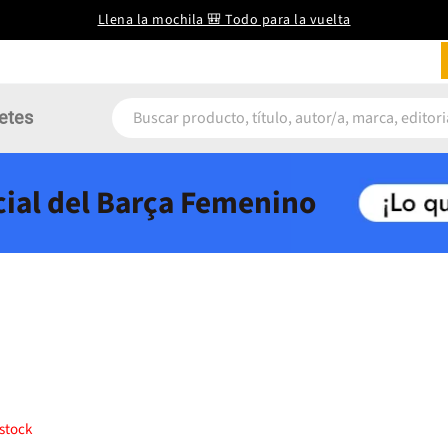
Llena la mochila 🎒 Todo para la vuelta
etes
icial del Barça Femenino
stock