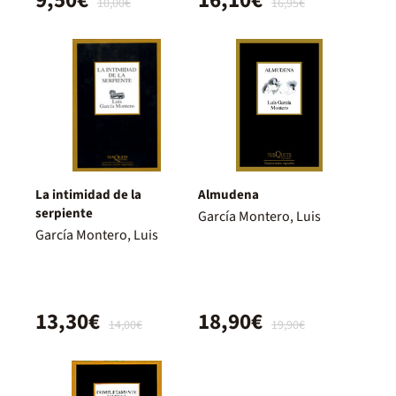
9,50€
16,10€
10,00€
16,95€
La intimidad de la
Almudena
serpiente
García Montero, Luis
García Montero, Luis
13,30€
18,90€
14,00€
19,90€