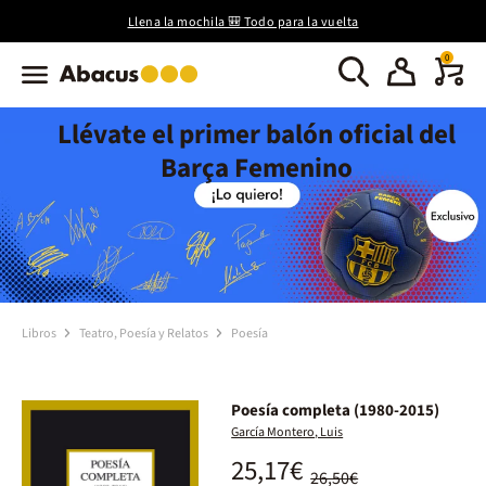
Llena la mochila 🎒 Todo para la vuelta
0
Llévate el primer balón oficial del
Barça Femenino
Libros
Teatro, Poesía y Relatos
Poesía
Poesía completa (1980-2015)
García Montero, Luis
25,17€
26,50€