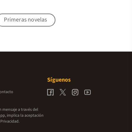
Primeras novelas
Síguenos
contacto
un mensaje a través del
pp, implica la aceptación
 Privacidad.