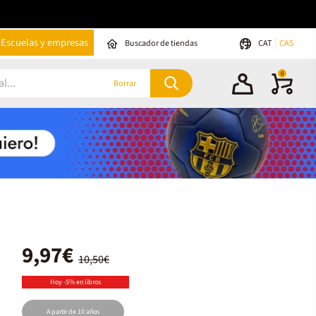
Escuelas y empresas
Buscador de tiendas
CAT
CAS
0
Borrar
9,97€
10,50€
Hoy -5% en libros
A partir de 10 años