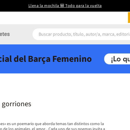
Llena la mochila 🎒 Todo para la vuelta
etes
icial del Barça Femenino
 gorriones
nes» es un poemario que aborda temas tan distintos como la
 de los animales, el amor... Cada uno de sus poemas invita a