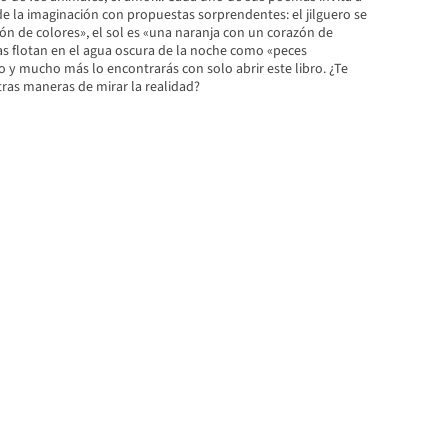
de la imaginación con propuestas sorprendentes: el jilguero se
ón de colores», el sol es «una naranja con un corazón de
las flotan en el agua oscura de la noche como «peces
so y mucho más lo encontrarás con solo abrir este libro. ¿Te
tras maneras de mirar la realidad?