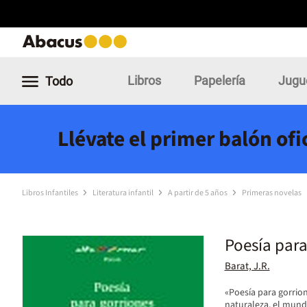
Libros
Papelería
Jugu
Todo
Llévate el primer balón of
Libros Infantiles
Literatura infantil
A partir de 5 años
Primeras novelas
Poesía para
Barat, J.R.
«Poesía para gorrio
naturaleza, el mundo