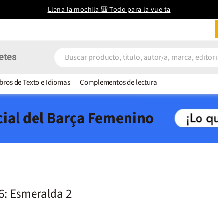
Llena la mochila 🎒 Todo para la vuelta
etes
ibros de Texto e Idiomas
Complementos de lectura
icial del Barça Femenino
: Esmeralda 2