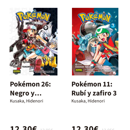
Pokémon 26:
Pokémon 11:
Negro y
Rubí y zafiro 3
blanco 1
Kusaka, Hidenori
Kusaka, Hidenori
12,30€
12,30€