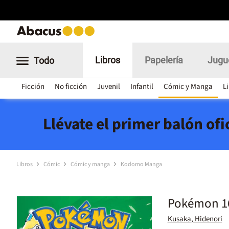
Libros
Papelería
Jugu
Todo
Ficción
No ficción
Juvenil
Infantil
Cómic y Manga
L
Llévate el primer balón of
Libros
Cómic
Cómic y manga
Kodomo Manga
Pokémon 16
Kusaka, Hidenori