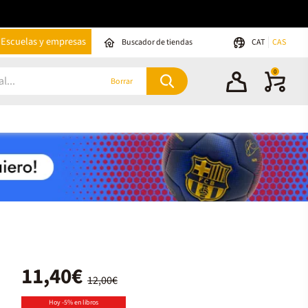
Escuelas y empresas
Buscador de tiendas
CAT
CAS
0
Borrar
11,40€
12,00€
Hoy -5% en libros