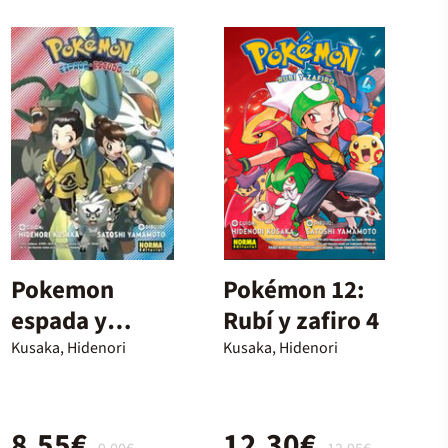
Pokemon
Pokémon 12:
espada y
Rubí y zafiro 4
escudo 06
Kusaka, Hidenori
Kusaka, Hidenori
8,55€
12,30€