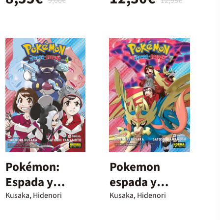
9,00€
12,95€
Pokémon:
Pokemon
Espada y
espada y
escudo 4
escudo 07
Kusaka, Hidenori
Kusaka, Hidenori