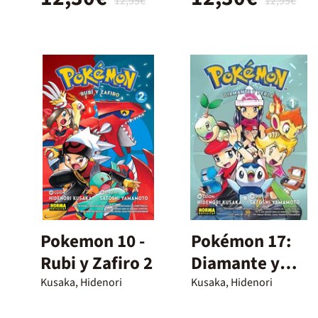
12,95€
12,95€
Pokemon 10 -
Pokémon 17:
Rubi y Zafiro 2
Diamante y
perla 1
Kusaka, Hidenori
Kusaka, Hidenori