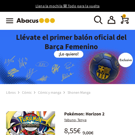
Llena la mochila 🎒 Todo para la vuelta
0
Llévate el primer balón oficial del
Barça Femenino
Libros
Cómic
Cómic y manga
Shonen Manga
Pokémon: Horizon 2
Yabuno, Tenya
8,55€
9,00€