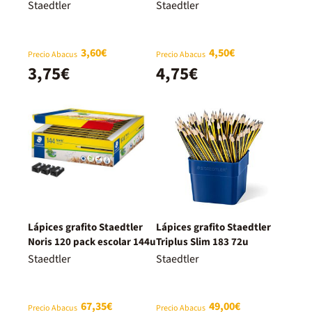
piezas
Staedtler
Staedtler
3,60€
4,50€
Precio Abacus
Precio Abacus
3,75€
4,75€
Lápices grafito Staedtler
Lápices grafito Staedtler
Noris 120 pack escolar 144u
Triplus Slim 183 72u
Staedtler
Staedtler
67,35€
49,00€
Precio Abacus
Precio Abacus