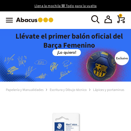
Llena la mochila 🎒 Todo para la vuelta
0
Llévate el primer balón oficial del
Barça Femenino
Papelería y Manualidades
Escritura y Dibujo técnico
Lápices y portaminas