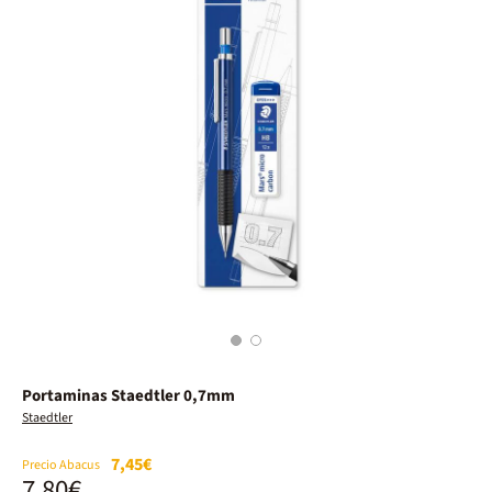
1
2
Portaminas Staedtler 0,7mm
Staedtler
7,45€
Precio Abacus
7,80€