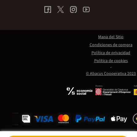
Mapa del Sitio
Condiciones de compra
Política de privacidad
Política de cookies
© Abacus Cooperativa 2023
Promou:
Amb