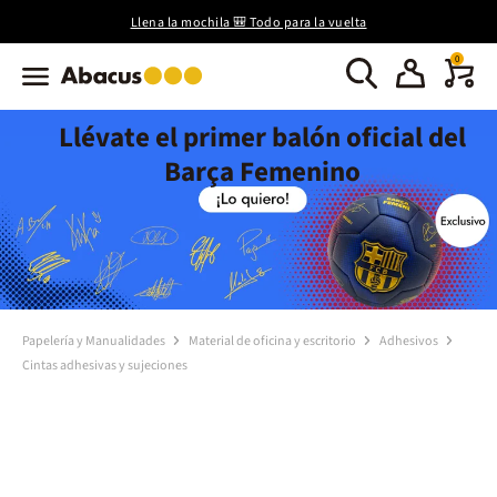
Llena la mochila 🎒 Todo para la vuelta
0
Llévate el primer balón oficial del
Barça Femenino
Papelería y Manualidades
Material de oficina y escritorio
Adhesivos
Cintas adhesivas y sujeciones