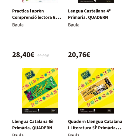
Practica i aprèn
Lengua Castellana 4º
Comprensió lectora 6
Primaria. QUADERN
Primària
Baula
Baula
28,40€
20,76€
29,90€
Llengua Catalana 6è
Quadern Llengua Catalana
Primària. QUADERN
I Literatura 5È Primària
Fanfest - Espiral
Baula
Baula