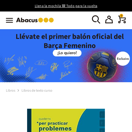
Llena la mochila 🎒 Todo para la vuelta
0
Llévate el primer balón oficial del
Barça Femenino
Libros
Libros de texto curso