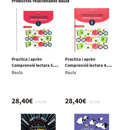
Productos relacionados Baula
Practica i aprèn
Practica i aprèn
Comprensió lectora 5
Comprensió lectora 4
Primària
Primària
Baula
Baula
28,40€
28,40€
29,90€
29,90€