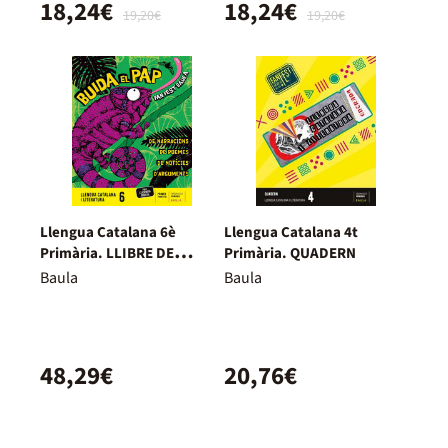
18,24€
18,24€
19,20€
19,20€
Llengua Catalana 6è
Llengua Catalana 4t
Primària. LLIBRE DE
Primària. QUADERN
L'ALUMNE
Baula
Baula
48,29€
20,76€