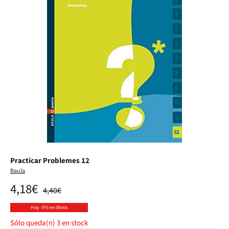
Practicar Problemes 12
Baula
4,18€
4,40€
Hoy -5% en libros
Sólo queda(n)
3
en stock