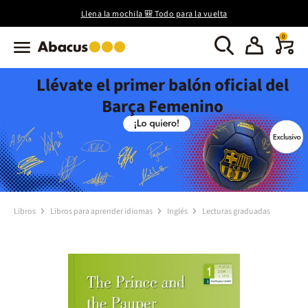
Llena la mochila 🎒 Todo para la vuelta
0
Llévate el primer balón oficial del
Barça Femenino
Libros
Libros para aprender idiomas
Inglés
Lecturas graduadas