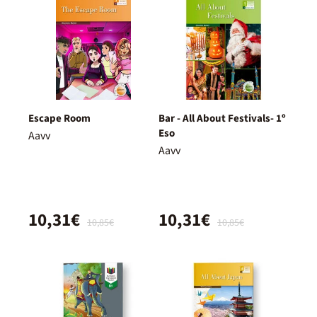
Escape Room
Bar - All About Festivals- 1º
Eso
Aavv
Aavv
10,31€
10,31€
10,85€
10,85€