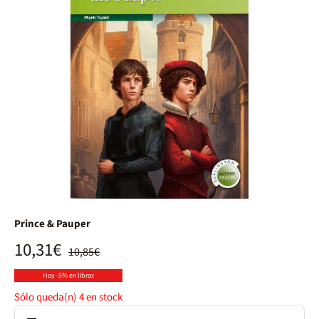
Prince & Pauper
10,31€
10,85€
Hoy -5% en libros
Sólo queda(n)
4
en stock