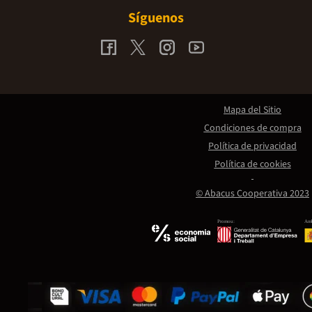
Síguenos
Mapa del Sitio
Condiciones de compra
Política de privacidad
Política de cookies
© Abacus Cooperativa 2023
Promou:
Amb