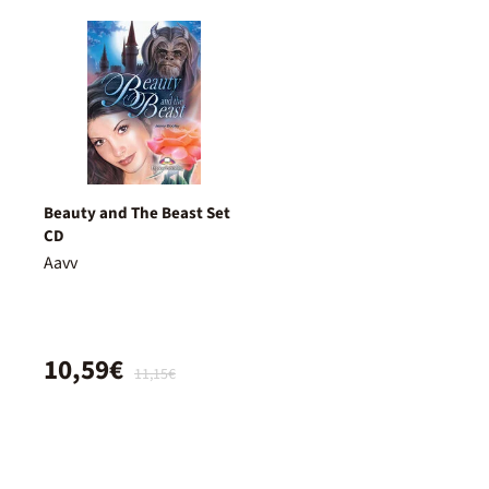
Beauty and The Beast Set
CD
Aavv
10,59€
11,15€