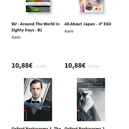
Bir - Around The World In
All About Japan – 4º ESO
Eighty Days - B1
Aavv
Aavv
10,88€
10,88€
11,45€
11,45€
Oxford Bookworms 3. The
Oxford Bookworms 2.