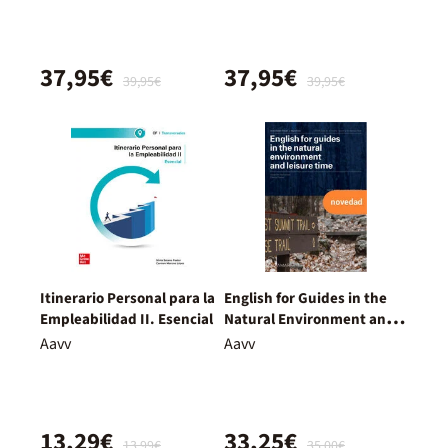
37,95€
37,95€
39,95€
39,95€
Itinerario Personal para la
English for Guides in the
Empleabilidad II. Esencial
Natural Environment and
Leisure Time
Aavv
Aavv
13,29€
33,25€
13,99€
35,00€