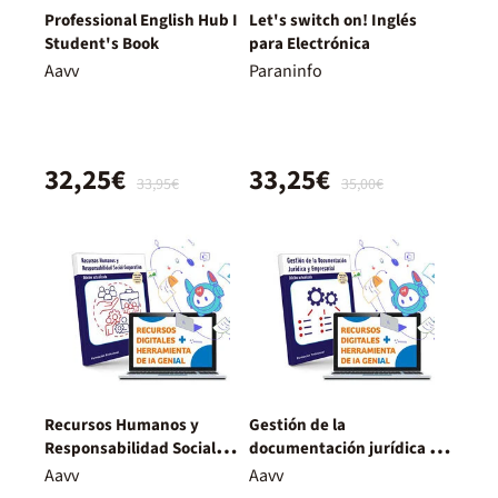
Professional English Hub I
Let's switch on! Inglés
Student's Book
para Electrónica
Aavv
Paraninfo
32,25€
33,25€
33,95€
35,00€
Recursos Humanos y
Gestión de la
Responsabilidad Social
documentación jurídica y
Corporativa. Nueva
empresarial. Nueva
Aavv
Aavv
Edición.
Edición.