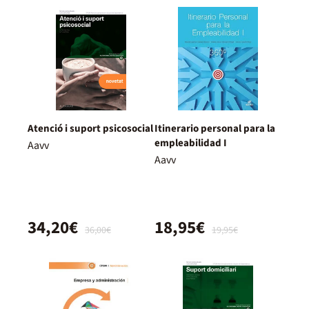
Atenció i suport psicosocial
Itinerario personal para la
empleabilidad I
Aavv
Aavv
34,20€
18,95€
36,00€
19,95€