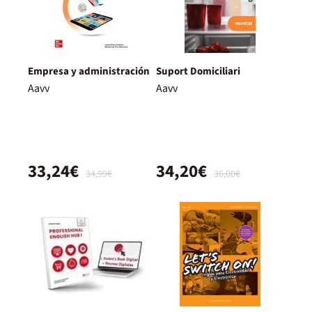
Empresa y administración
Suport Domiciliari
Aavv
Aavv
33,24€
34,20€
34,99€
36,00€