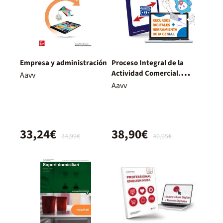
Empresa y administración
Proceso Integral de la
Actividad Comercial.
Aavv
Nueva Edición.
Aavv
33,24€
38,90€
34,99€
40,95€