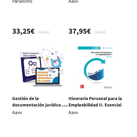
Corporativa. Nueva
Paraninfo
Aavv
Edición.
33,25€
37,95€
35,00€
39,95€
Gestión de la
Itinerario Personal para la
documentación jurídica y
Empleabilidad II. Esencial
empresarial. Nueva
Aavv
Aavv
Edición.