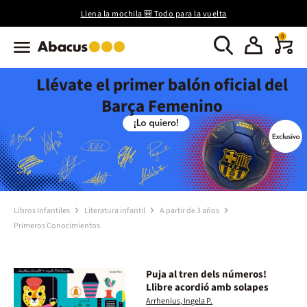
Llena la mochila 🎒 Todo para la vuelta
0
Llévate el primer balón oficial del
Barça Femenino
Libros Infantiles
Literatura infantil
A partir de 3 años
Primeros Conocimientos
Puja al tren dels números!
Llibre acordió amb solapes
Arrhenius, Ingela P.