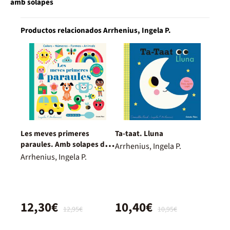
amb solapes
Productos relacionados Arrhenius, Ingela P.
Les meves primeres
Ta-taat. Lluna
paraules. Amb solapes de
Arrhenius, Ingela P.
roba i un mirall
Arrhenius, Ingela P.
12,30€
10,40€
12,95€
10,95€