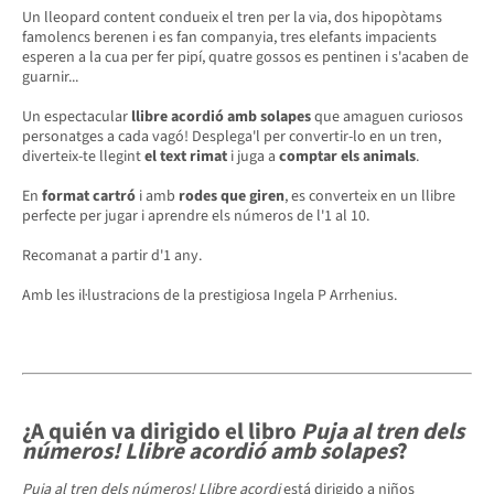
Un lleopard content condueix el tren per la via, dos hipopòtams
famolencs berenen i es fan companyia, tres elefants impacients
esperen a la cua per fer pipí, quatre gossos es pentinen i s'acaben de
guarnir...
Un espectacular
llibre acordió amb solapes
que amaguen curiosos
personatges a cada vagó! Desplega'l per convertir-lo en un tren,
diverteix-te llegint
el text rimat
i juga a
comptar els animals
.
En
format cartró
i amb
rodes que giren
, es converteix en un llibre
perfecte per jugar i aprendre els números de l'1 al 10.
Recomanat a partir d'1 any.
Amb les il·lustracions de la prestigiosa Ingela P Arrhenius.
¿A quién va dirigido el libro
Puja al tren dels
números! Llibre acordió amb solapes
?
Puja al tren dels números! Llibre acordi
está dirigido a niños