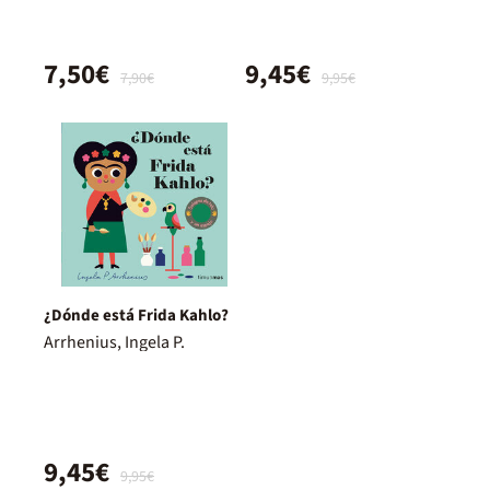
7,50€
9,45€
7,90€
9,95€
¿Dónde está Frida Kahlo?
Arrhenius, Ingela P.
9,45€
9,95€