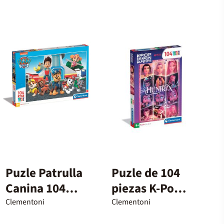
Puzle Patrulla
Puzle de 104
Canina 104
piezas K-Pop
piezas maxi
Demon
Clementoni
Clementoni
Hunters D.H.