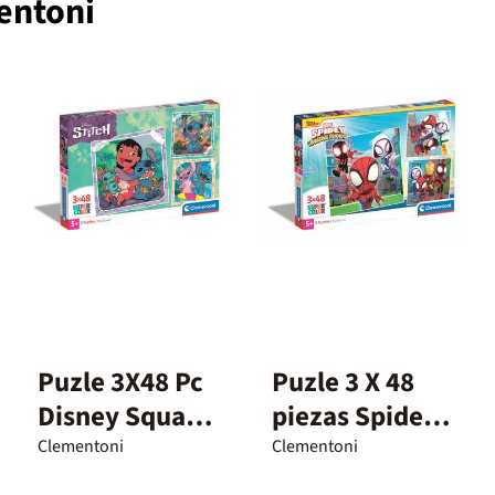
entoni
Puzle 3X48 Pc
Puzle 3 X 48
Disney Square
piezas Spidey
Stitch
y Amigos
Clementoni
Clementoni