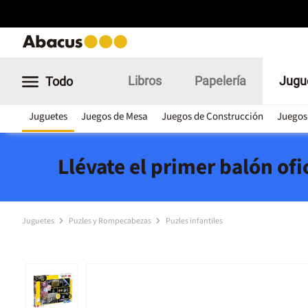
Libros
Papelería
Jugu
Todo
Juguetes
Juegos de Mesa
Juegos de Construcción
Juegos
Llévate el primer balón of
Juguetes
Puzles y Rompecabezas
Puzles infantiles