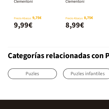
parque
Demon
Clementoni
Clementoni
Hunters D.H.
Huntrix 3
9,75€
8,75€
Precio Abacus
Precio Abacus
9,99€
8,99€
Categorías relacionadas con P
Puzles
Puzles infantiles