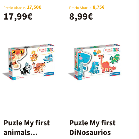
Huntrix 2
17,50€
8,75€
Precio Abacus
Precio Abacus
17,99€
8,99€
Puzle My first
Puzle My first
animals
DiNosaurios