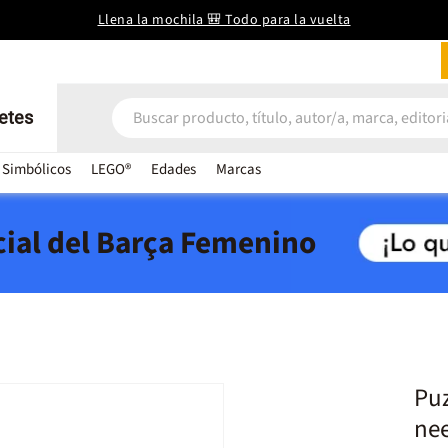
Llena la mochila 🎒 Todo para la vuelta
etes
 Simbólicos
LEGO®
Edades
Marcas
icial del Barça Femenino
Puz
ne