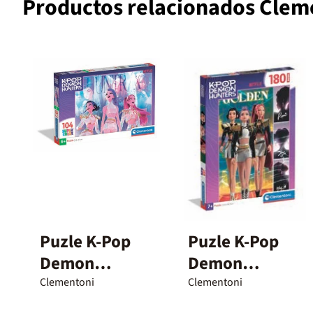
Productos relacionados Clem
Puzle K-Pop
Puzle K-Pop
Demon
Demon
Hunters
Hunters
Clementoni
Clementoni
Huntrix - 104
Golden 180