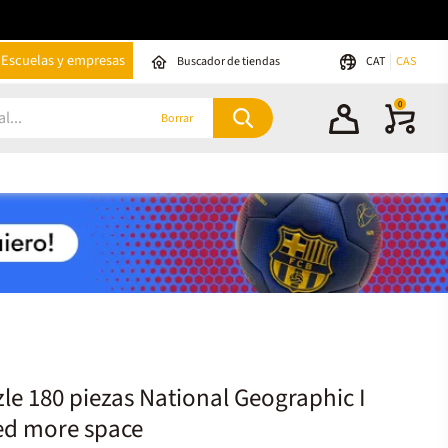
Escuelas y empresas
Buscador de tiendas
CAT
CAS
0
Borrar
le 180 piezas National Geographic I
ed more space