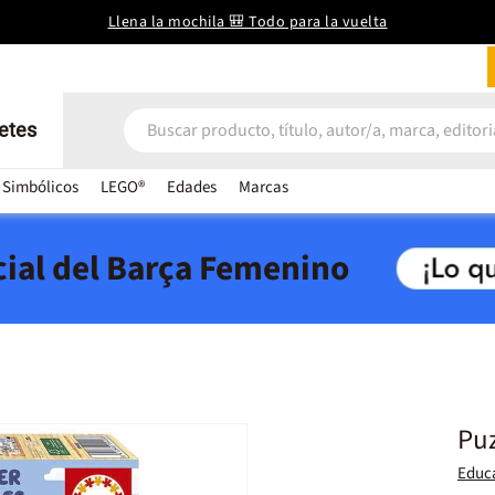
Llena la mochila 🎒 Todo para la vuelta
etes
 Simbólicos
LEGO®
Edades
Marcas
icial del Barça Femenino
Puz
Educ