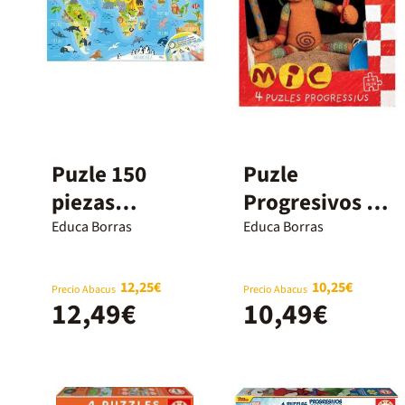
Puzle 150
Puzle
piezas
Progresivos 6-
Mapamundi
9-12-16 Mic
Educa Borras
Educa Borras
animales con
lámina
12,25€
10,25€
Precio Abacus
Precio Abacus
12,49€
10,49€