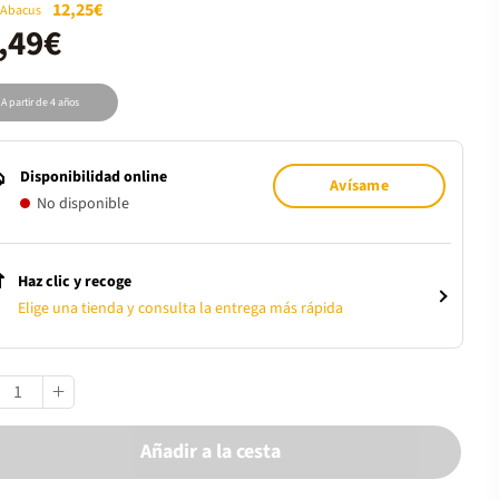
12,25€
 Abacus
,49€
A partir de 4 años
Disponibilidad online
Avísame
No disponible
Haz clic y recoge
Elige una tienda y consulta la entrega más rápida
Añadir a la cesta