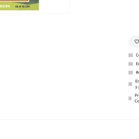
C
E
R
En
y 
Pr
Co