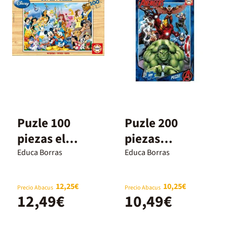
Puzle 100
Puzle 200
piezas el
piezas
maravillosa
Avengers
Educa Borras
Educa Borras
mundo Disney
12,25€
10,25€
Precio Abacus
Precio Abacus
12,49€
10,49€