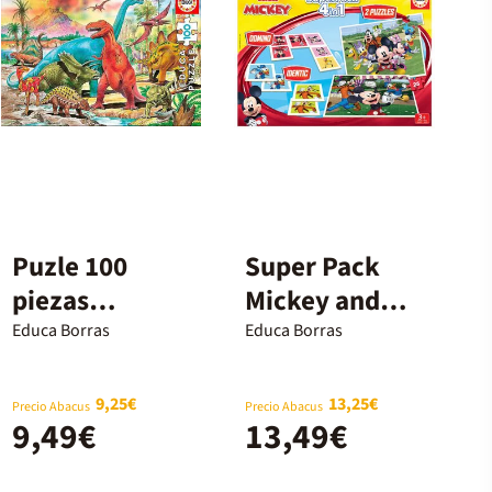
Puzle 100
Super Pack
piezas
Mickey and
Dinosaurios
Friends 4 en 1
Educa Borras
Educa Borras
9,25€
13,25€
Precio Abacus
Precio Abacus
9,49€
13,49€