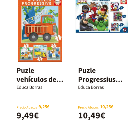
Puzle
Puzle
vehículos de
Progressius
rescate
12-16-20-25
Educa Borras
Educa Borras
Spidey
9,25€
10,25€
Precio Abacus
Precio Abacus
9,49€
10,49€