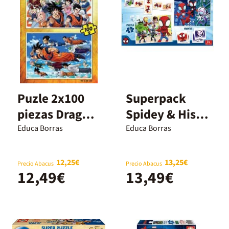
Puzle 2x100
Superpack
piezas Dragon
Spidey & His
Ball Super
amazing
Educa Borras
Educa Borras
friends
12,25€
13,25€
Precio Abacus
Precio Abacus
12,49€
13,49€