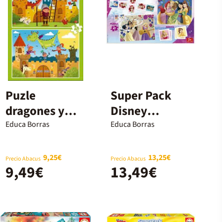
Puzle
Super Pack
dragones y
Disney
caballeros
Princess 4 en 1
Educa Borras
Educa Borras
9,25€
13,25€
Precio Abacus
Precio Abacus
9,49€
13,49€