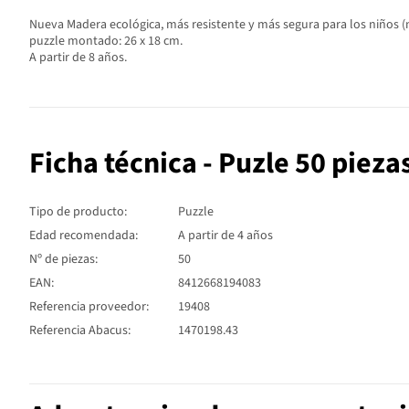
Nueva Madera ecológica, más resistente y más segura para los niños (n
puzzle montado: 26 x 18 cm.
A partir de 8 años.
Ficha técnica - Puzle 50 pieza
Tipo de producto:
Puzzle
Edad recomendada:
A partir de 4 años
Nº de piezas:
50
EAN:
8412668194083
Referencia proveedor:
19408
Referencia Abacus:
1470198.43