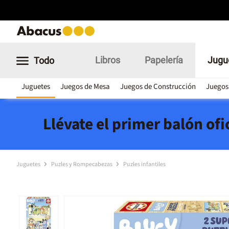
Libros
Papelería
Jugu
Todo
Juguetes
Juegos de Mesa
Juegos de Construcción
Juegos
Llévate el primer balón of
Juguetes
Puzles y Rompecabezas
Puzles infantiles