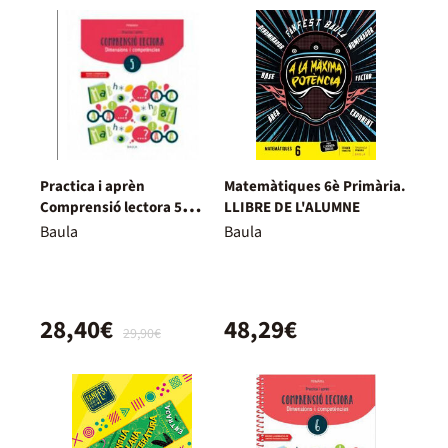
Practica i aprèn
Matemàtiques 6è Primària.
Comprensió lectora 5
LLIBRE DE L'ALUMNE
Primària
Baula
Baula
28,40€
48,29€
29,90€