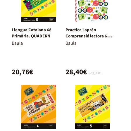
Llengua Catalana 6è
Practica i aprèn
Primària. QUADERN
Comprensió lectora 6
Primària
Baula
Baula
20,76€
28,40€
29,90€