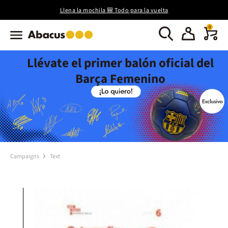
Llena la mochila 🎒 Todo para la vuelta
0
Llévate el primer balón oficial del
Barça Femenino
Campaigns
Text