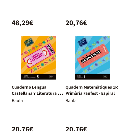
48,29€
20,76€
Cuaderno Lengua
Quadern Matemàtiques 1R
Castellana Y Literatura 5º
Primària Fanfest - Espiral
Primaria Fanfest - Espiral
Baula
Baula
20,76€
20,76€