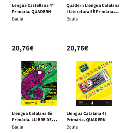
Lengua Castellana 4º
Quadern Llengua Catalana
Primaria. QUADERN
I Literatura 5È Primària
Fanfest - Espiral
Baula
Baula
20,76€
20,76€
Llengua Catalana 6è
Llengua Catalana 4t
Primària. LLIBRE DE
Primària. QUADERN
L'ALUMNE
Baula
Baula