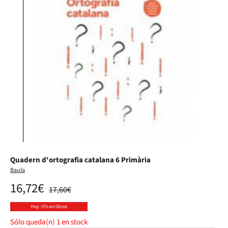
Quadern d'ortografia catalana 6 Primària
Baula
16,72€
17,60€
Hoy -5% en libros
Sólo queda(n)
1
en stock