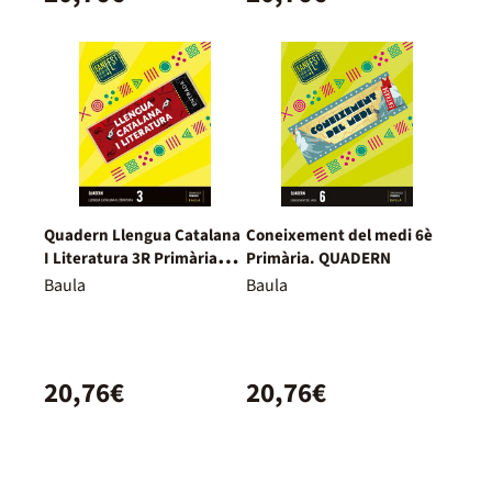
Quadern Llengua Catalana
Coneixement del medi 6è
I Literatura 3R Primària
Primària. QUADERN
Fanfest - Espiral
Baula
Baula
20,76€
20,76€