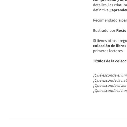
comprensión y de 
detalles, las criatu
definitiva,
¡aprender 
Recomendado
a par
Ilustrado por
Rocío
Si tienes otras preg
colección de
libros
primeros lectores.
Títulos de la colec
¿Qué esconde el uni
¿Qué esconde la nat
¿Qué esconde el ae
¿Qué esconde el hos