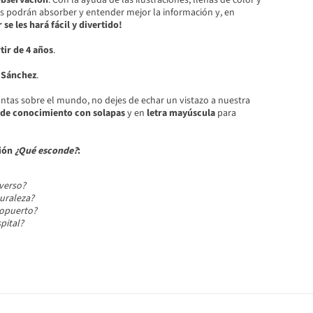
observación
. Con la ayuda de las ilustraciones, llenas de color y
ras podrán absorber y entender mejor la información y, en
se les hará fácil y divertido!
tir de 4 años
.
 Sánchez
.
untas sobre el mundo, no dejes de echar un vistazo a nuestra
 de conocimiento con solapas
y en
letra mayúscula
para
ción
¿Qué esconde?
:
verso?
uraleza?
ropuerto?
pital?