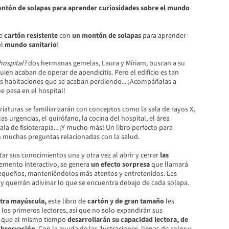
ontón de solapas para aprender curiosidades sobre el mundo
de
cartón resistente
con
un montón de solapas
para aprender
el
mundo sanitario
!
hospital?
dos hermanas gemelas, Laura y Míriam, buscan a su
ien acaban de operar de apendicitis. Pero el edificio es tan
as habitaciones que se acaban perdiendo... ¡Acompáñalas a
e pasa en el hospital!
 criaturas se familiarizarán con conceptos como la sala de rayos X,
as urgencias, el quirófano, la cocina del hospital, el área
ala de fisioterapia... ¡Y mucho más! Un libro perfecto para
 muchas preguntas relacionadas con la salud.
r sus conocimientos una y otra vez al abrir y cerrar
las
lemento interactivo, se genera
un efecto sorpresa
que llamará
pequeños, manteniéndolos más atentos y entretenidos. Les
 y querrán adivinar lo que se encuentra debajo de cada solapa.
etra mayúscula,
este libro de
cartón y de gran tamaño
les
 a los primeros lectores, así que no solo expandirán sus
o que al mismo tiempo
desarrollarán su capacidad lectora, de