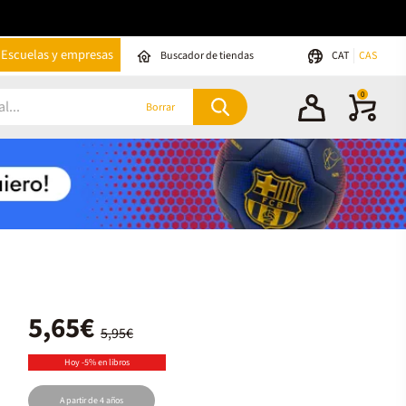
Escuelas y empresas
Buscador de tiendas
CAT
CAS
0
Borrar
5,65€
5,95€
Hoy -5% en libros
A partir de 4 años