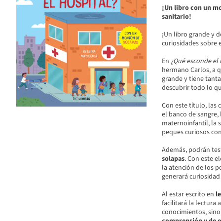
¡Un libro con un m
sanitario!
¡Un libro grande y 
curiosidades sobre 
En
¿Qué esconde el 
hermano Carlos, a qu
grande y tiene tant
descubrir todo lo qu
Con este título, las
el banco de sangre, l
maternoinfantil, la s
peques curiosos con
Además, podrán testa
solapas
. Con este e
la atención de los 
generará curiosidad
Al estar escrito en
l
facilitará la lectura
conocimientos, sin