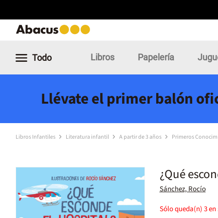
Libros
Papelería
Jugu
Todo
Llévate el primer balón of
Libros Infantiles
Literatura infantil
A partir de 3 años
Primeros Conocim
¿Qué escond
Sánchez, Rocío
Sólo queda(n)
3
en 