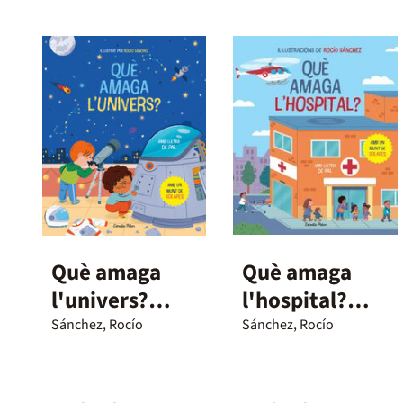
Què amaga
Què amaga
l'univers?
l'hospital?
Llibre amb
Llibre amb
Sánchez, Rocío
Sánchez, Rocío
solapes
solapes