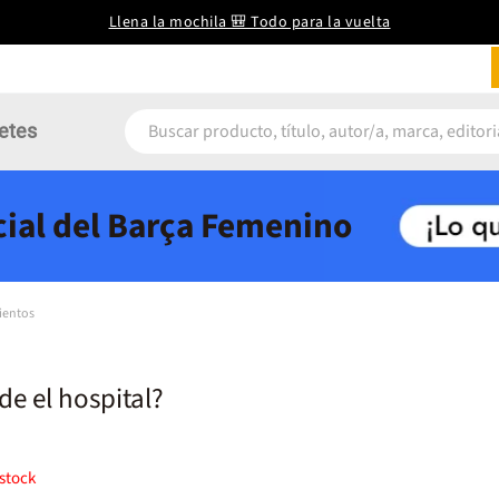
Llena la mochila 🎒 Todo para la vuelta
etes
icial del Barça Femenino
ientos
e el hospital?
stock