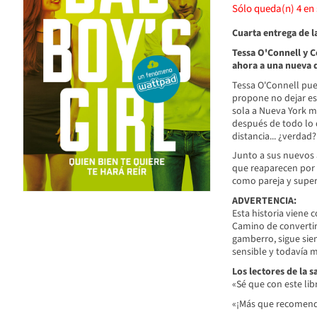
Sólo queda(n)
4
en 
Cuarta entrega de l
Tessa O'Connell y 
ahora a una nueva di
Tessa O'Connell pued
propone no dejar es
sola a Nueva York mi
después de todo lo 
distancia... ¿verdad?
Junto a sus nuevos 
que reaparecen por t
como pareja y super
ADVERTENCIA:
Esta historia viene 
Camino de converti
gamberro, sigue sie
sensible y todavía 
Los lectores de la s
«Sé que con este lib
«¡Más que recomen