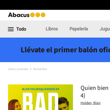
Libros
Papelería
Jugu
Todo
Llévate el primer balón of
Libros Juveniles
Romántica
Quien bien t
4)
Holden, Blair