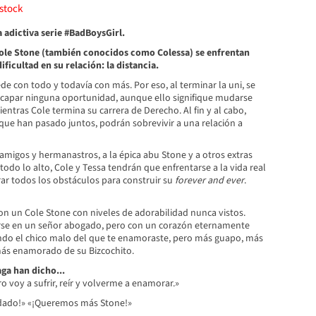
stock
a adictiva serie #BadBoysGirl.
Cole Stone (también conocidos como Colessa) se enfrentan
ficultad en su relación: la distancia.
e con todo y todavía con más. Por eso, al terminar la uni, se
capar ninguna oportunidad, aunque ello signifique mudarse
entras Cole termina su carrera de Derecho. Al fin y al cabo,
que han pasado juntos, podrán sobrevivir a una relación a
amigos y hermanastros, a la épica abu Stone y a otros extras
odo lo alto, Cole y Tessa tendrán que enfrentarse a la vida real
ar todos los obstáculos para construir su
forever and ever
.
con un Cole Stone con niveles de adorabilidad nunca vistos.
rse en un señor abogado, pero con un corazón eternamente
ndo el chico malo del que te enamoraste, pero más guapo, más
más enamorado de su Bizcochito.
aga han dicho...
ro voy a sufrir, reír y volverme a enamorar.»
dado!»
«¡Queremos más Stone!»