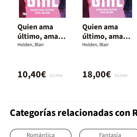
Quien ama
Quien ama
último, ama
último, ama
mejor
mejor
Holden, Blair
Holden, Blair
10,40€
18,00€
10,95€
18,95€
Categorías relacionadas con
Romántica
Fantasía