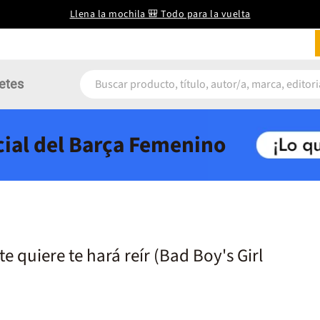
Llena la mochila 🎒 Todo para la vuelta
etes
icial del Barça Femenino
e quiere te hará reír (Bad Boy's Girl