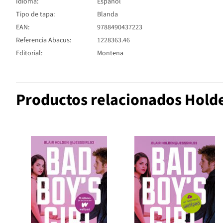
Idioma:
Español
Tipo de tapa:
Blanda
EAN:
9788490437223
Referencia Abacus:
1228363.46
Editorial:
Montena
Productos relacionados Holde