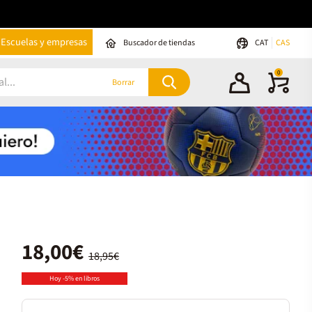
Escuelas y empresas
Buscador de tiendas
CAT
CAS
0
Borrar
18,00€
18,95€
Hoy -5% en libros