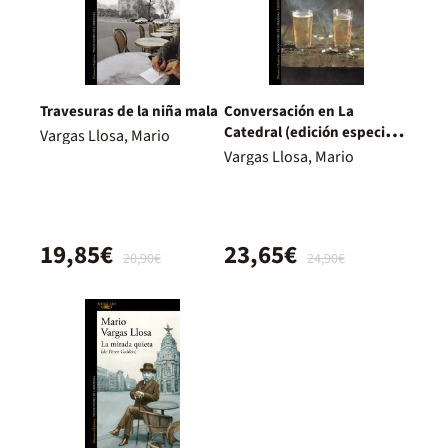
Travesuras de la niña mala
Conversación en La
Catedral (edición especial
Vargas Llosa, Mario
50.º aniversario)
Vargas Llosa, Mario
19,85€
23,65€
20,90€
24,90€