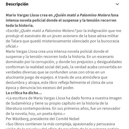
Descripción
Mario Vargas Llosa crea en
¿Quién mató a Palomino Molero?
una
intensa novela policial donde el suspense y la tensión recorren
toda la historia.
«Escribí
¿Quién mató a Palomino Molero?
por la indignación que me
produjo el asesinato de un joven avionero de la base aérea militar
de Talara que quedó misteriosamente silenciado por la burocracia
oficial.»
Mario Vargas Llosa crea una intensa novela policial donde el
suspense y la tensión recorren toda la historia. En un escenario
dominado por la corrupción, y donde los prejuicios y desigualdades
conforman la realidad social del país, la verdad acaba convertida en
verdades diversas que se confunden unas con otras en un
alucinante juego de espejos. A través de una atmósfera que
deslumbra y atrapa, este libro refleja fielmente el clima de una
época y denuncia los excesos del poder.
La crítica ha dicho...
«La escritura de Mario Vargas Llosa ha dado forma a nuestra imagen
de Sudamérica y tiene su propio capítulo en la historia de la
literatura contemporánea. En sus primeros años, fue un renovador
de la novela, hoy, un poeta épico.»
Per Wästberg, presidente del Comité Nobel
«Sus libros contienen la más compleja, apasionada y persuasiva