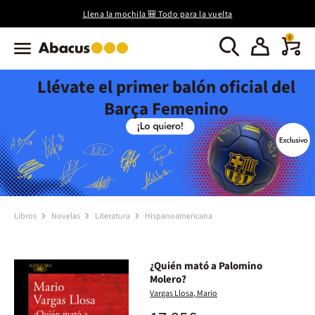
Llena la mochila 🎒 Todo para la vuelta
0
Llévate el primer balón oficial del
Barça Femenino
Libros
Novelas
Literatura
Hispanoamericana
¿Quién mató a Palomino
Molero?
Vargas Llosa, Mario