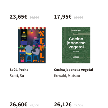
23,65€
17,95€
24,90€
18,90€
Seúl. Pocha
Cocina japonesa vegetal
Scott, Su
Kowaki, Mutsuo
26,60€
26,12€
28,00€
27,50€