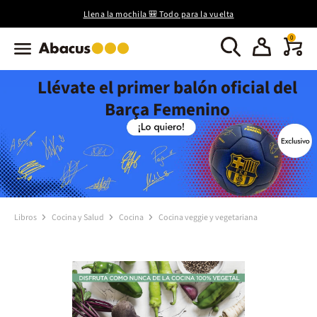
Llena la mochila 🎒 Todo para la vuelta
0
Llévate el primer balón oficial del
Barça Femenino
Libros
Cocina y Salud
Cocina
Cocina veggie y vegetariana