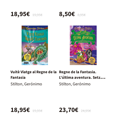
18,95€
8,50€
19,95€
8,95€
Vuitè Viatge al Regne de la
Regne de la Fantasia.
Fantasia
L'última aventura. Setzè
viatge
Stilton, Gerónimo
Stilton, Gerónimo
18,95€
23,70€
19,95€
24,95€