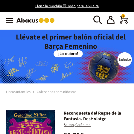
Llena la mochila 🎒 Todo para la vuelta
0
Llévate el primer balón oficial del
Barça Femenino
Libros Infantiles
Colecciones para niños/as
Reconquesta del Regne de la
Fantasia. Desè viatge
Stilton, Gerónimo