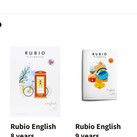
o
Rubio English
Rubio English
8 years
9 years