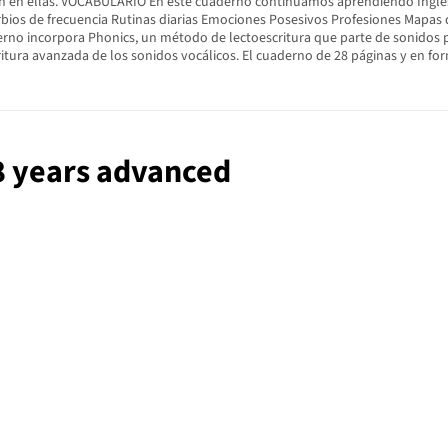
abajan en ellas. VOCABULARIO En este cuaderno continuamos aprendiendo Ing
erbios de frecuencia Rutinas diarias Emociones Posesivos Profesiones Mapa
rno incorpora Phonics, un método de lectoescritura que parte de sonidos pa
itura avanzada de los sonidos vocálicos. El cuaderno de 28 páginas y en fo
 8 years advanced