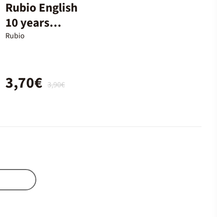
Rubio English
10 years
advanced
Rubio
3,70€
3,90€