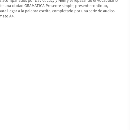
lés acompañados por David, Lucy y Henry el repasando el vocabulario
s de una ciudad GRAMÁTICA Presente simple, presente continuo,
ra llegar a la palabra escrita, completado por una serie de audios
rmato A4.