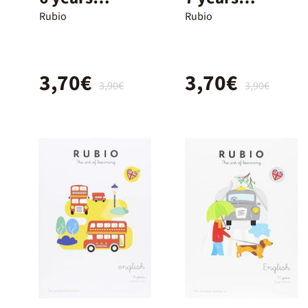
beginners
beginners
Rubio
Rubio
3,70€
3,70€
3,90€
3,90€