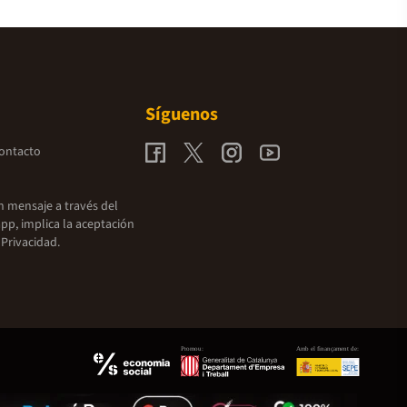
Síguenos
contacto
un mensaje a través del
pp, implica la aceptación
 Privacidad.
Promou:
Amb el finançament de: