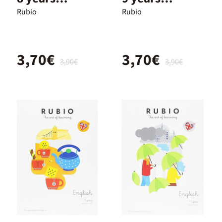
beginners
beginners
Rubio
Rubio
3,70€
3,70€
3,90€
3,90€