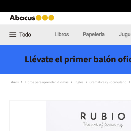
Libros
Papelería
Jugu
Todo
Llévate el primer balón of
Libros
Libros para aprender idiomas
Inglés
Gramáticas y vocabulario