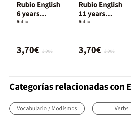
Rubio English
Rubio English
6 years
11 years
advanced
beginners
Rubio
Rubio
3,70€
3,70€
3,90€
3,90€
Categorías relacionadas con E
Vocabulario / Modismos
Verbs