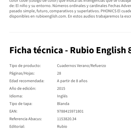
color code (código de color) que indica las inteligencias que se tr
de: El niño y su entorno. Números ordinales y cardinales Fechas Adv
pasado simple, futuro, comparativos y superlativos. PHONICS El cuade
disponibles en rubioenglish.com. En estos audios trabajaremos la escr
Ficha técnica - Rubio English
Tipo de producto:
Cuadernos Verano/Refuerzo
Páginas/Hojas:
28
Edad recomendada:
A partir de 8 años
Año de edición:
2015
Idioma:
Inglés
Tipo de tapa:
Blanda
EAN:
9788415971801
Referencia Abacus:
1153820.34
Editorial:
Rubio