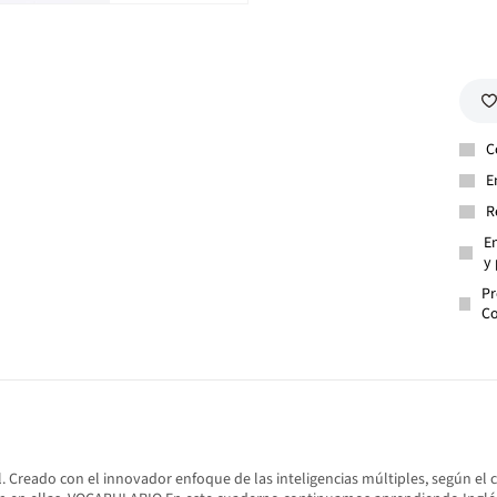
C
E
R
En
y 
Pr
Co
. Creado con el innovador enfoque de las inteligencias múltiples, según el c