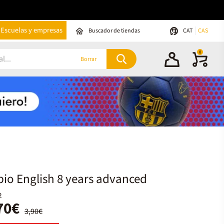
Escuelas y empresas
Buscador de tiendas
CAT
CAS
0
Borrar
io English 8 years advanced
o
70€
3,90€