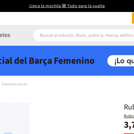
Llena la mochila 🎒 Todo para la vuelta
etes
icial del Barça Femenino
Expresión escrita
Rub
Rubi
3,