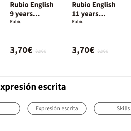
Rubio English
Rubio English
9 years
11 years
advanced
advanced
Rubio
Rubio
3,70€
3,70€
3,90€
3,90€
xpresión escrita
Expresión escrita
Skills