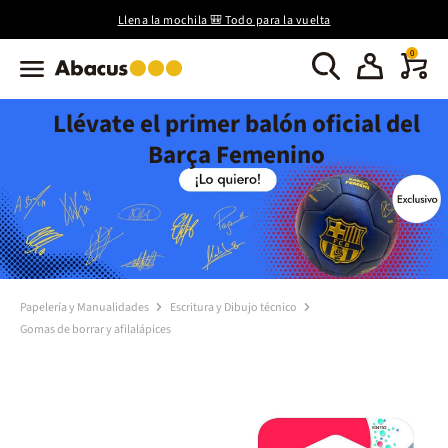
Llena la mochila 🎒 Todo para la vuelta
0
Llévate el primer balón oficial del
Barça Femenino
Papelería y Manualidades
Escritura y Dibujo técnico
Gomas de borrar y afilalápices