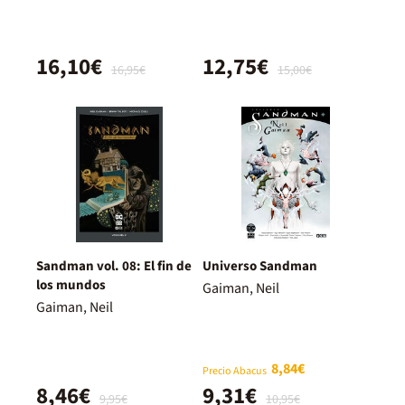
16,10€
12,75€
16,95€
15,00€
Sandman vol. 08: El fin de
Universo Sandman
los mundos
Gaiman, Neil
Gaiman, Neil
8,84€
Precio Abacus
8,46€
9,31€
9,95€
10,95€