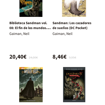
Biblioteca Sandman vol.
Sandman: Los cazadores
08: El fin de los mundos
de sueños (DC Pocket)
(Segunda edicición)
Gaiman, Neil
Gaiman, Neil
20,40€
8,46€
24,00€
9,95€