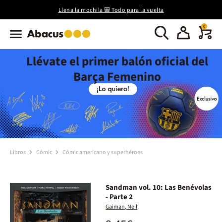
Llena la mochila 🎒 Todo para la vuelta
0
Llévate el primer balón oficial del
Barça Femenino
Libros
Cómic
Cómic americano y superhéroes
Sandman vol. 10: Las Benévolas
- Parte 2
Gaiman, Neil