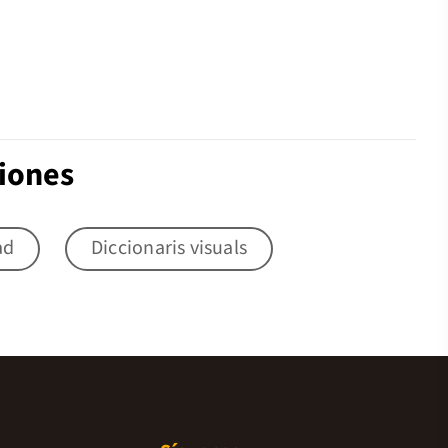
ciones
ad
Diccionaris visuals