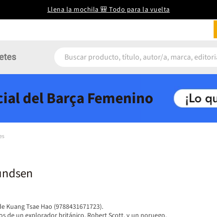
Llena la mochila 🎒 Todo para la vuelta
etes
icial del Barça Femenino
es
undsen
de Kuang Tsae Hao (9788431671723).
os de un explorador británico, Robert Scott, y un noruego,