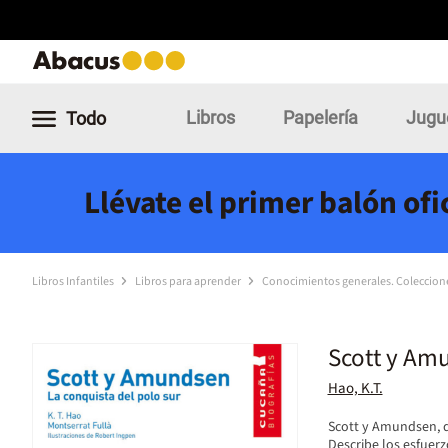
Libros
Papelería
Jugu
Todo
Llévate el primer balón of
Libros Infantiles
Libros para aprender
Conocimientos generales. Coleccion
Scott y Am
Hao, K.T.
Scott y Amundsen, 
Describe los esfuerz