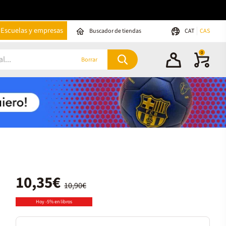
Escuelas y empresas
Buscador de tiendas
CAT
CAS
0
Borrar
10,35€
10,90€
Hoy -5% en libros