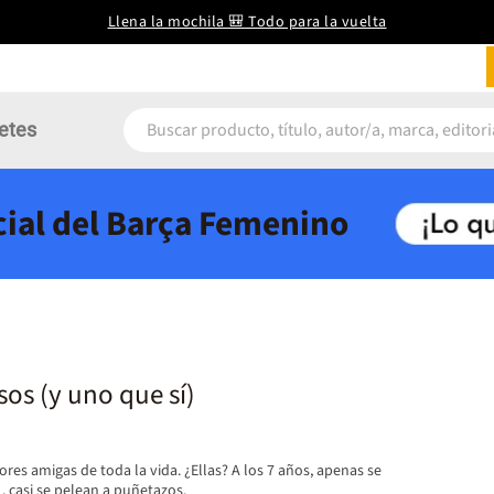
Llena la mochila 🎒 Todo para la vuelta
etes
icial del Barça Femenino
sos (y uno que sí)
es amigas de toda la vida. ¿Ellas? A los 7 años, apenas se
, casi se pelean a puñetazos.