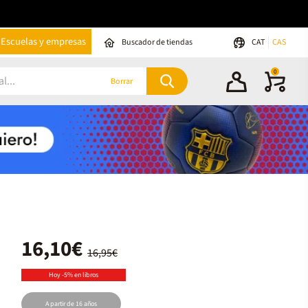
Escuelas y empresas
Buscador de tiendas
CAT
CAS
0
Borrar
16,10€
16,95€
Hoy -5% en libros
A partir de 16 años