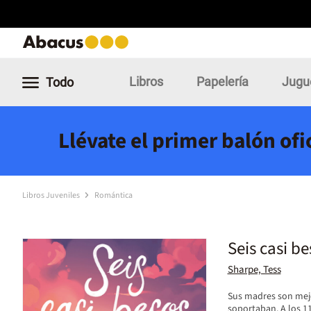
Libros
Papelería
Jugu
Todo
Llévate el primer balón of
Libros Juveniles
Romántica
Seis casi be
Sharpe, Tess
Sus madres son mejor
soportaban. A los 11