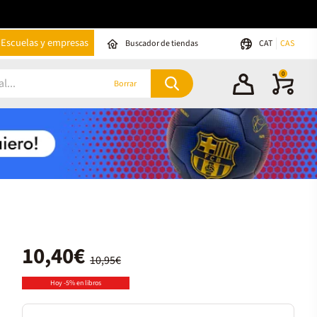
Escuelas y empresas
Buscador de tiendas
CAT
CAS
0
Borrar
10,40€
10,95€
Hoy -5% en libros