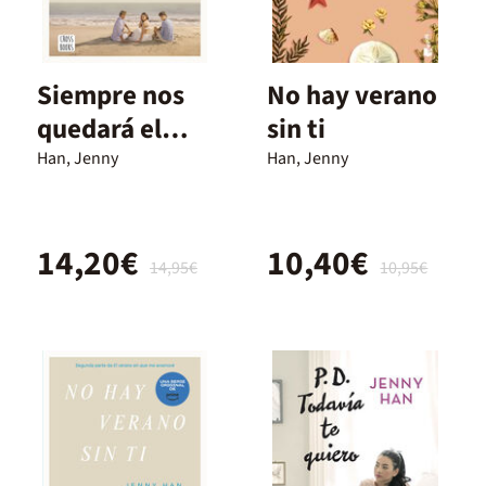
Siempre nos
No hay verano
quedará el
sin ti
verano
Han, Jenny
Han, Jenny
14,20€
10,40€
14,95€
10,95€