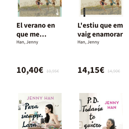
El verano en
L'estiu que em
que me
vaig enamorar
enamoré
Han, Jenny
Han, Jenny
10,40€
14,15€
10,95€
14,90€