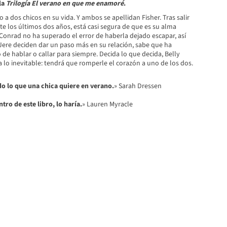
la
Trilogía
El verano en que me enamoré
.
o a dos chicos en su vida. Y ambos se apellidan Fisher. Tras salir
e los últimos dos años, está casi segura de que es su alma
Conrad no ha superado el error de haberla dejado escapar, así
Jere deciden dar un paso más en su relación, sabe que ha
e hablar o callar para siempre. Decida lo que decida, Belly
 lo inevitable: tendrá que romperle el corazón a uno de los dos.
odo lo que una chica quiere en verano.
» Sarah Dressen
ntro de este libro, lo haría.
» Lauren Myracle