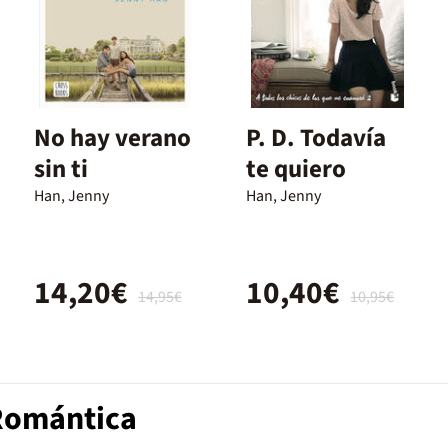
No hay verano
P. D. Todavía
sin ti
te quiero
Han, Jenny
Han, Jenny
14,20€
10,40€
14,95€
10,95€
 Romántica