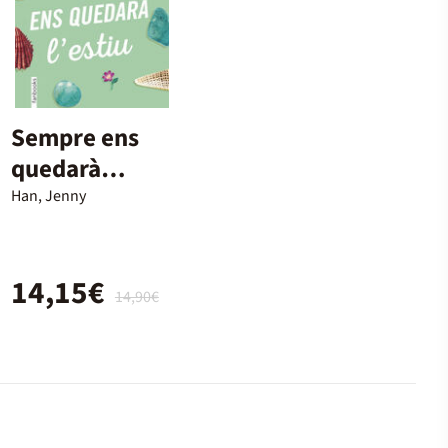
Sempre ens
quedarà
l'estiu
Han, Jenny
14,15€
14,90€