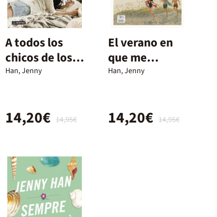
A todos los
El verano en
chicos de los
que me
que me
enamoré
Han, Jenny
Han, Jenny
enamoré
14,20€
14,20€
14,95€
14,95€