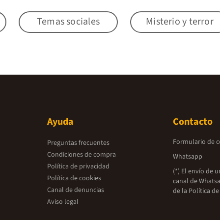
Temas sociales
Misterio y terror
Ayuda
Contacto
Formulario de 
Preguntas frecuentes
Condiciones de compra
Whatsapp
Política de privacidad
(*) El envío de 
Política de cookies
canal de Whatsa
Canal de denuncias
de la
Política de
Aviso legal