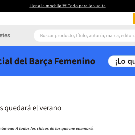
Llena la mochila 🎒 Todo para la vuelta
etes
icial del Barça Femenino
s quedará el verano
fenómeno
A todos los chicos de los que me enamoré
.