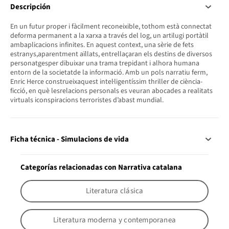
Descripción
En un futur proper i fàcilment reconeixible, tothom està connectat
deforma permanent a la xarxa a través del log, un artilugi portàtil
ambaplicacions infinites. En aquest context, una sèrie de fets
estranys,aparentment aïllats, entrellaçaran els destins de diversos
personatgesper dibuixar una trama trepidant i alhora humana
entorn de la societatde la informació. Amb un pols narratiu ferm,
Enric Herce construeixaquest intel·ligentíssim thriller de ciència-
ficció, en què lesrelacions personals es veuran abocades a realitats
virtuals iconspiracions terroristes d’abast mundial.
Ficha técnica - Simulacions de vida
Categorías relacionadas con Narrativa catalana
Literatura clásica
Literatura moderna y contemporanea