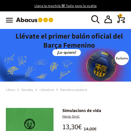
Llena la mochila 🎒 Todo para la vuelta
0
Llévate el primer balón oficial del
Barça Femenino
Libros
Novelas
Literatura
Narrativa catalana
Simulacions de vida
Herce, Enric
13,30€
14,00€