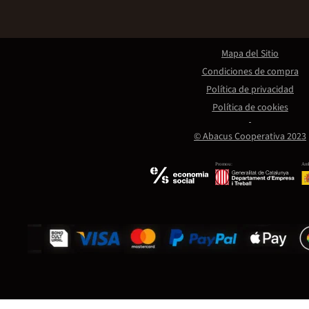
Mapa del Sitio
Condiciones de compra
Política de privacidad
Política de cookies
© Abacus Cooperativa 2023
Promou:
Amb