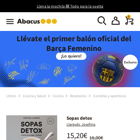
Llena la mochila 🎒 Todo para la vuelta
0
Llévate el primer balón oficial del
Barça Femenino
Libros
Cocina y Salud
Cocina
Recetarios
Comidas y aperitivos
Sopas detox
Llargués, Josefina
15,20€
16,00€