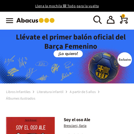
Llena la mochila 🎒 Todo para la vuelta
0
Llévate el primer balón oficial del
Barça Femenino
Libros Infantiles
Literatura infantil
A partir de 5 años
Álbumes ilustrados
Soy el oso Ale
Bresciani, Ilaria