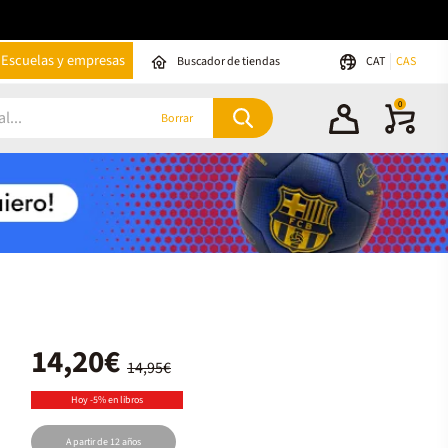
Escuelas y empresas
Buscador de tiendas
CAT
CAS
0
Borrar
14,20€
14,95€
Hoy -5% en libros
A partir de 12 años