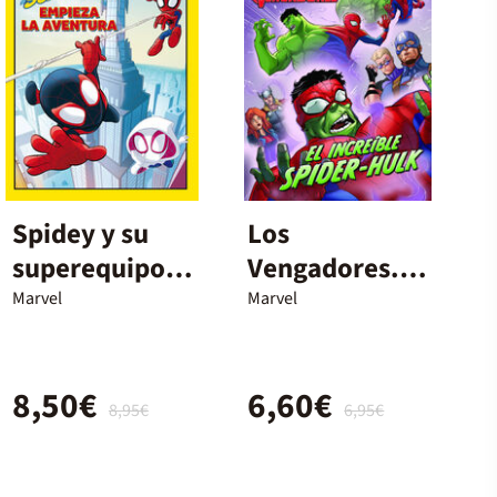
Spidey y su
Los
superequipo.
Vengadores.
Empieza la
El increíble
Marvel
Marvel
aventura
Spider-Hulk
8,50€
6,60€
8,95€
6,95€