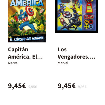
Capitán
Los
América. El
Vengadores.
ejército del
Cine en casa
Marvel
Marvel
mañana
9,45€
9,45€
9,95€
9,95€