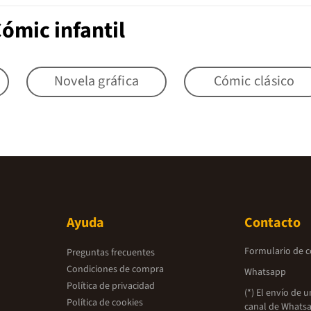
ómic infantil
Novela gráfica
Cómic clásico
Ayuda
Contacto
Formulario de 
Preguntas frecuentes
Condiciones de compra
Whatsapp
Política de privacidad
(*) El envío de 
Política de cookies
canal de Whatsa