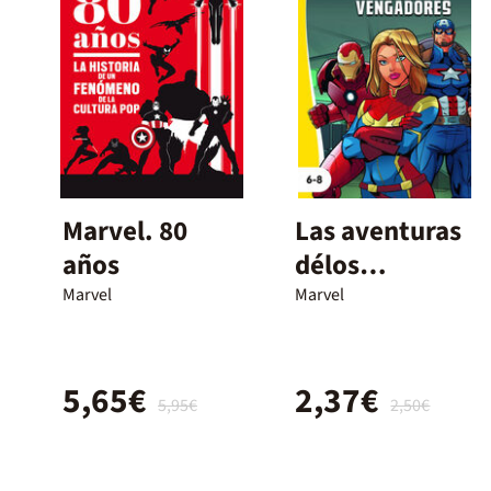
Marvel. 80
Las aventuras
años
délos
Vengadores
Marvel
Marvel
5,65€
2,37€
5,95€
2,50€