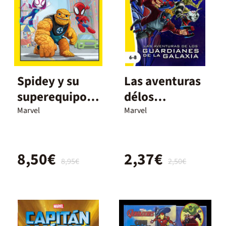
Spidey y su
Las aventuras
superequipo.
délos
Amigos
Guardianes
Marvel
Marvel
fantásticos
déla Galaxia
8,50€
2,37€
8,95€
2,50€