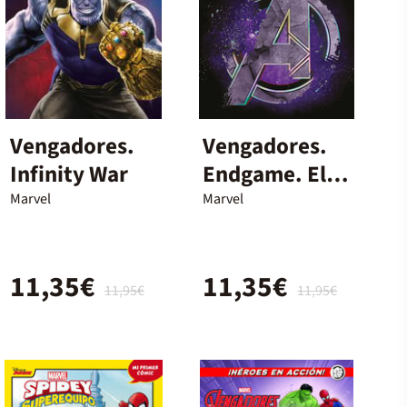
Vengadores.
Vengadores.
Infinity War
Endgame. El
libro déla
Marvel
Marvel
película
11,35€
11,35€
11,95€
11,95€