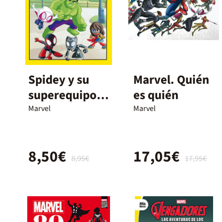
Spidey y su
Marvel. Quién
superequipo.
es quién
Los
Marvel
Marvel
superhéroes
unen fuerzas
8,50€
17,05€
8,95€
17,95€