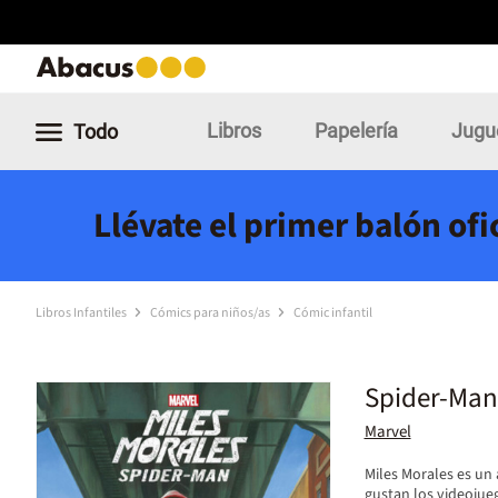
Libros
Papelería
Jugu
Todo
Llévate el primer balón of
Libros Infantiles
Cómics para niños/as
Cómic infantil
Spider-Man.
Marvel
Miles Morales es un
gustan los videojue