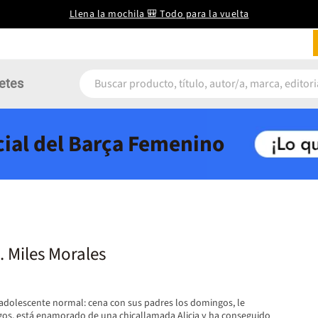
Llena la mochila 🎒 Todo para la vuelta
etes
icial del Barça Femenino
 Miles Morales
 adolescente normal: cena con sus padres los domingos, le
gos, está enamorado de una chicallamada Alicia y ha conseguido