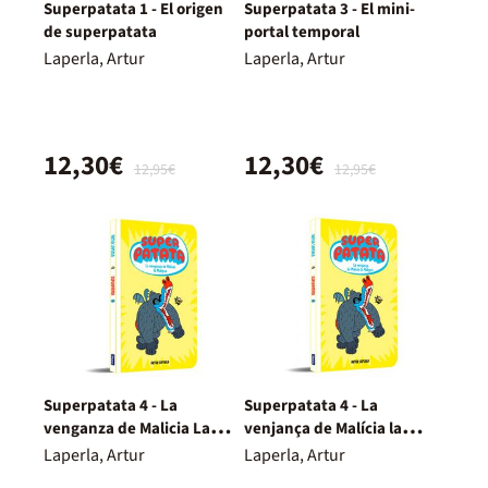
Superpatata 1 - El origen
Superpatata 3 - El mini-
de superpatata
portal temporal
Laperla, Artur
Laperla, Artur
12,30€
12,30€
12,95€
12,95€
Superpatata 4 - La
Superpatata 4 - La
venganza de Malicia La
venjança de Malícia la
Maligna
Maligna
Laperla, Artur
Laperla, Artur