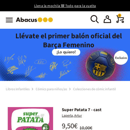
Llena la mochila 🎒 Todo para la vuelta
0
Llévate el primer balón oficial del
Barça Femenino
Libros Infantiles
Cómics para niños/as
Colecciones de cómic infantil
Super Patata 7 - cast
Laperla, Artur
9,50€
10,00€