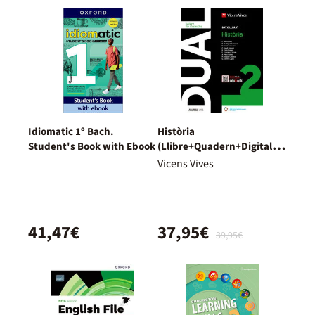
Idiomatic 1º Bach.
Història
Student's Book with Ebook
(Llibre+Quadern+Digital)
Dual
Vicens Vives
41,47€
37,95€
39,95€