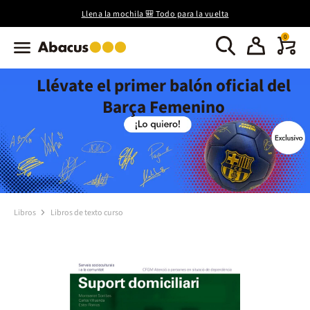
Llena la mochila 🎒 Todo para la vuelta
0
Llévate el primer balón oficial del
Barça Femenino
Libros
Libros de texto curso