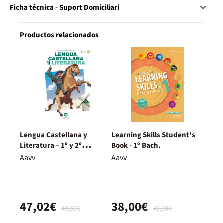
Ficha técnica - Suport Domiciliari
Productos relacionados
Lengua Castellana y
Learning Skills Student's
Literatura – 1º y 2º
Book - 1º Bach.
Bachillerato – Nuevo
Aavv
Aavv
Proyecto Delfos
47,02€
38,00€
49,50€
40,00€