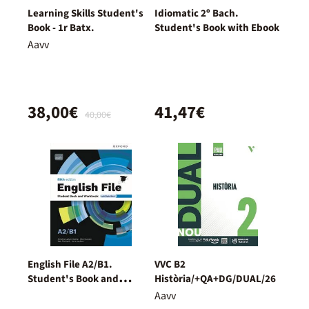
Learning Skills Student's
Idiomatic 2º Bach.
Book - 1r Batx.
Student's Book with Ebook
Aavv
38,00€
41,47€
40,00€
English File A2/B1.
VVC B2
Student's Book and
Història/+QA+DG/DUAL/26
Workbook + Digital
Aavv
(Without Key Pack)