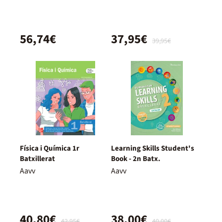
56,74€
37,95€
39,95€
Física i Química 1r
Learning Skills Student's
Batxillerat
Book - 2n Batx.
Aavv
Aavv
40,80€
38,00€
42,95€
40,00€