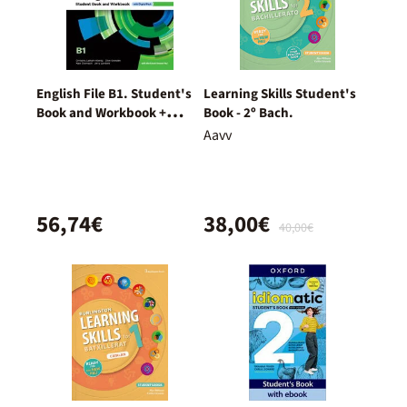
English File B1. Student's
Learning Skills Student's
Book and Workbook +
Book - 2º Bach.
Digital (With Key Pack)
Aavv
56,74€
38,00€
40,00€