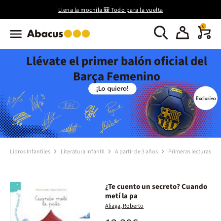
Llena la mochila 🎒 Todo para la vuelta
0
Llévate el primer balón oficial del
Barça Femenino
Libros Infantiles
Literatura infantil
A partir de 3 años
Primeras lecturas
¿Te cuento un secreto? Cuando
metí la pa
Aliaga, Roberto