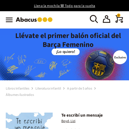
Llena la mochila 🎒 Todo para la vuelta
0
Llévate el primer balón oficial del
Barça Femenino
Libros Infantiles
Literatura infantil
A partir de 5 años
Álbumes ilustrados
Te escribí un mensaje
Boyd, Lizi