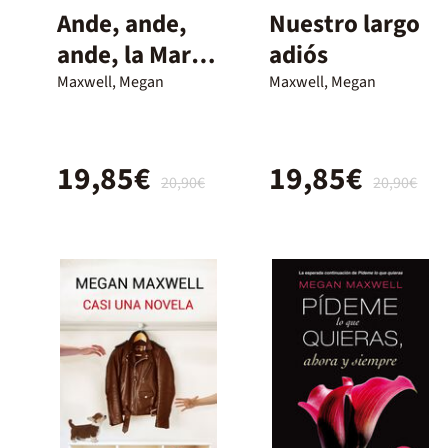
Ande, ande,
Nuestro largo
ande, la Mari
adiós
Morena
Maxwell, Megan
Maxwell, Megan
19,85€
19,85€
20,90€
20,90€