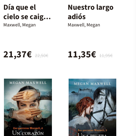
Día que el
Nuestro largo
cielo se caiga
adiós
+ colgante
Maxwell, Megan
Maxwell, Megan
Swa
21,37€
11,35€
22,50€
11,95€