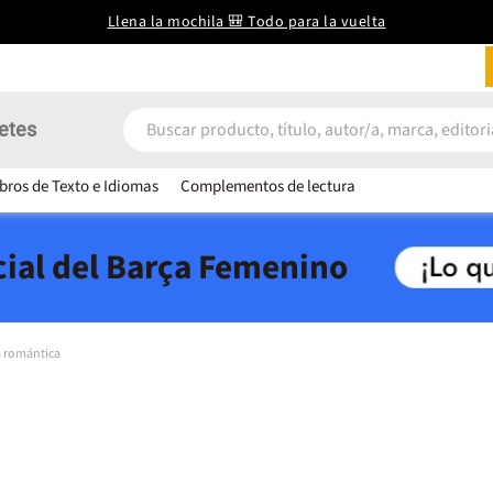
Llena la mochila 🎒 Todo para la vuelta
etes
ibros de Texto e Idiomas
Complementos de lectura
icial del Barça Femenino
 romántica