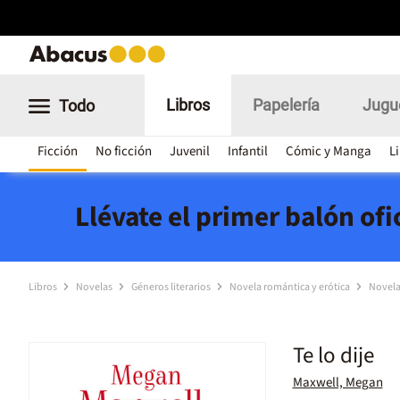
Libros
Papelería
Jugu
Todo
Ficción
No ficción
Juvenil
Infantil
Cómic y Manga
L
Llévate el primer balón of
Libros
Novelas
Géneros literarios
Novela romántica y erótica
Novela
Te lo dije
Maxwell, Megan