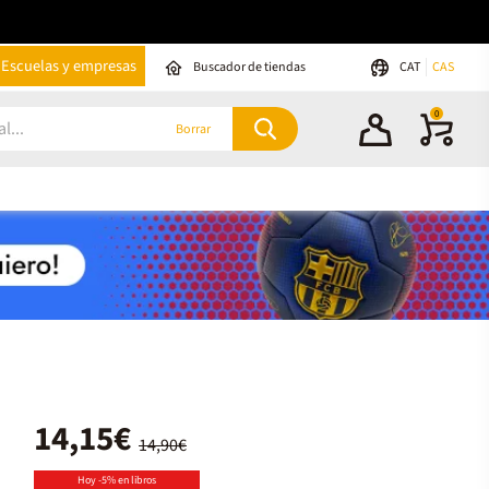
Escuelas y empresas
Buscador de tiendas
CAT
CAS
0
Borrar
14,15€
14,90€
Hoy -5% en libros