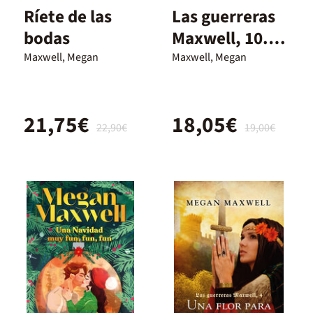
Ríete de las
Las guerreras
bodas
Maxwell, 10.
Una herencia
Maxwell, Megan
Maxwell, Megan
salvaje
21,75€
18,05€
22,90€
19,00€