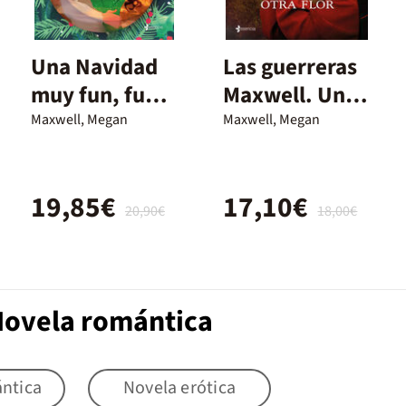
Una Navidad
Las guerreras
muy fun, fun,
Maxwell. Una
fun
flor para otra
Maxwell, Megan
Maxwell, Megan
flor
19,85€
17,10€
20,90€
18,00€
Novela romántica
ntica
Novela erótica