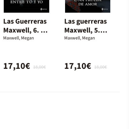
Las Guerreras
Las guerreras
Maxwell, 6. Un
Maxwell, 5.
corazón entre
Una prueba de
Maxwell, Megan
Maxwell, Megan
tú y yo
amor
17,10€
17,10€
18,00€
18,00€