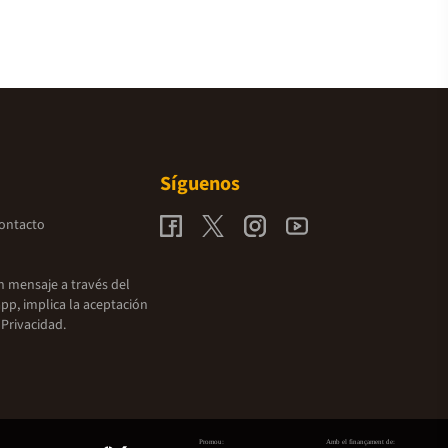
Síguenos
contacto
un mensaje a través del
pp, implica la aceptación
 Privacidad.
Promou:
Amb el finançament de: