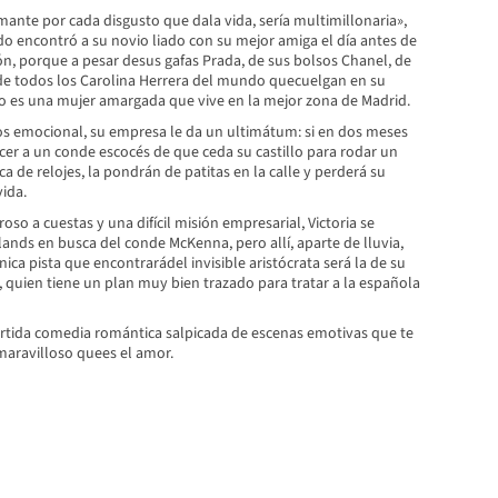
mante por cada disgusto que dala vida, sería multimillonaria»,
do encontró a su novio liado con su mejor amiga el día antes de
ón, porque a pesar desus gafas Prada, de sus bolsos Chanel, de
de todos los Carolina Herrera del mundo quecuelgan en su
ólo es una mujer amargada que vive en la mejor zona de Madrid.
s emocional, su empresa le da un ultimátum: si en dos meses
er a un conde escocés de que ceda su castillo para rodar un
 de relojes, la pondrán de patitas en la calle y perderá su
vida.
so a cuestas y una difícil misión empresarial, Victoria se
ands en busca del conde McKenna, pero allí, aparte de lluvia,
nica pista que encontrarádel invisible aristócrata será la de su
 quien tiene un plan muy bien trazado para tratar a la española
ertida comedia romántica salpicada de escenas emotivas que te
maravilloso quees el amor.