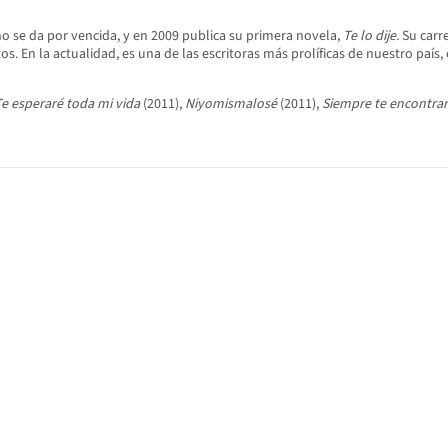
no se da por vencida, y en 2009 publica su primera novela,
Te lo dije.
Su carr
. En la actualidad, es una de las escritoras más prolíficas de nuestro país
Te esperaré toda mi vida
(2011),
Niyomismalosé
(2011),
Siempre te encontra