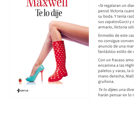
«Si regalaran un dia
pensó Victoria cuan
su boda. Y tenía raz
sus zapatosGucci y 
armario, Victoria s
Enmedio de este cao
no consigue convenc
anuncio de una marca
fantástico estilo de 
Con un fracaso amoro
encamina a las Highl
paletos y vacas, la ú
mano derecha, Niall,
gruñona.
Te lo dije
es una div
harán pensar en lo 