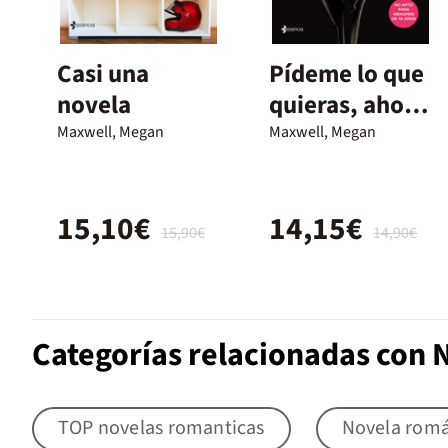
Casi una
Pídeme lo que
novela
quieras, ahora
y siempre
Maxwell, Megan
Maxwell, Megan
15,10€
14,15€
15,90€
14,90€
Categorías relacionadas con 
TOP novelas romanticas
Novela romá