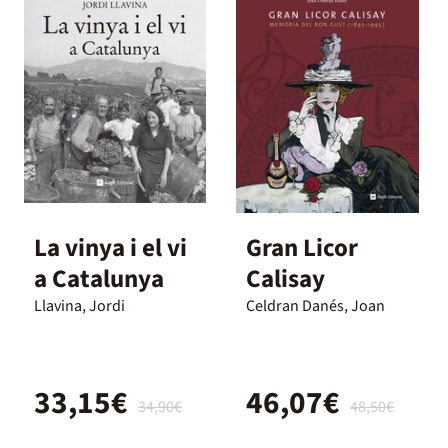
La vinya i el vi
Gran Licor
a Catalunya
Calisay
Llavina, Jordi
Celdran Danés, Joan
33,15€
46,07€
34,90€
48,50€