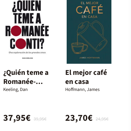
¿Quién teme a
El mejor café
Romanée-
en casa
Conti?
Keeling, Dan
Hoffmann, James
37,95€
23,70€
39,95€
24,95€