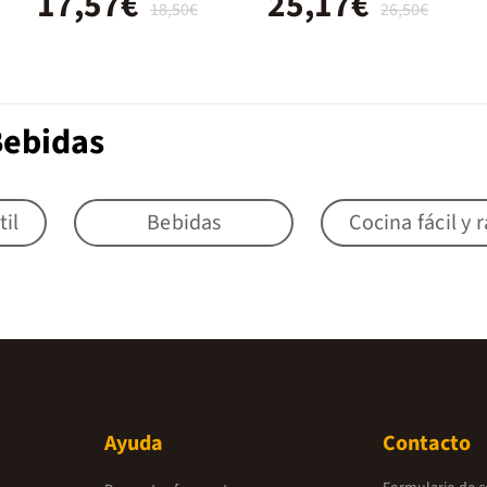
17,57€
25,17€
18,50€
26,50€
Bebidas
til
Bebidas
Cocina fácil y 
Ayuda
Contacto