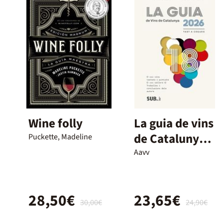
Wine folly
La guia de vins
de Catalunya
Puckette, Madeline
2026
Aavv
28,50€
23,65€
30,00€
24,90€