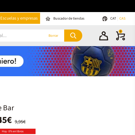
Escuelas y empresas
Buscador de tiendas
CAT
CAS
0
Borrar
e Bar
45€
9,95€
Hoy -5% en libros