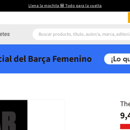
Llena la mochila 🎒 Todo para la vuelta
etes
icial del Barça Femenino
Th
9,