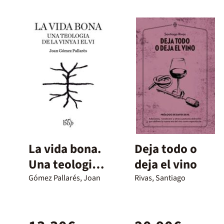
La vida bona.
Deja todo o
Una teologia
deja el vino
de la vinya i el
Gómez Pallarés, Joan
Rivas, Santiago
vi