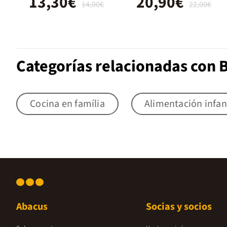
13,30€
20,90€
14,00€
22,00€
Categorías relacionadas con 
Cocina en família
Alimentación infan
Abacus
Socias y socios