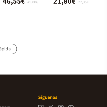
46,55€
21,80€
49,00€
22,95€
rápida
Síguenos