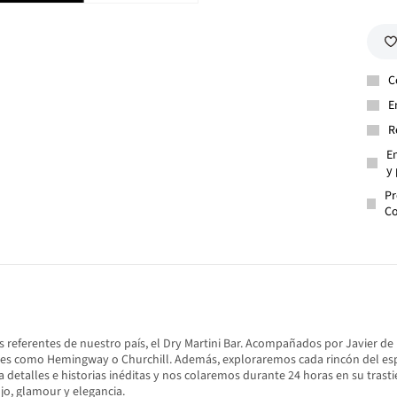
C
E
R
En
y 
Pr
Co
 los referentes de nuestro país, el Dry Martini Bar. Acompañados por Javier 
onajes como Hemingway o Churchill. Además, exploraremos cada rincón del espa
detalles e historias inéditas y nos colaremos durante 24 horas en su tras
ujo, glamour y elegancia.