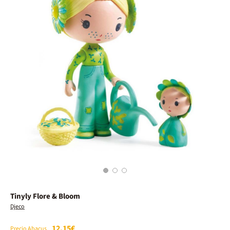
1
2
3
Tinyly Flore & Bloom
Djeco
12,15€
Precio Abacus