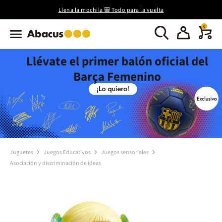
Llena la mochila 🎒 Todo para la vuelta
0
Llévate el primer balón oficial del
Barça Femenino
Juguetes
Juegos Educativos
Juegos sensoriales
Asociación y discriminación de ideas