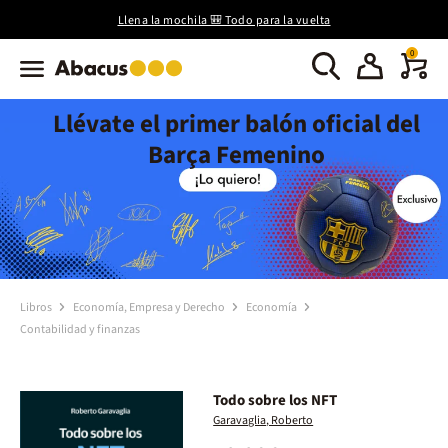
Llena la mochila 🎒 Todo para la vuelta
0
Llévate el primer balón oficial del
Barça Femenino
Libros
Economía, Empresa y Derecho
Economía
Contabilidad y finanzas
Todo sobre los NFT
Garavaglia, Roberto