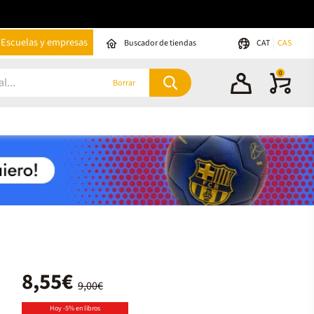
Escuelas y empresas
Buscador de tiendas
CAT
CAS
0
Borrar
8,55€
9,00€
Hoy -5% en libros