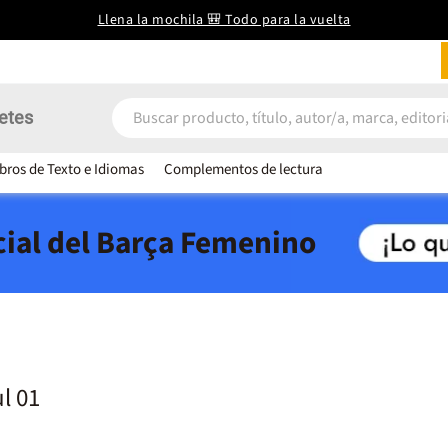
Llena la mochila 🎒 Todo para la vuelta
etes
ibros de Texto e Idiomas
Complementos de lectura
icial del Barça Femenino
l 01