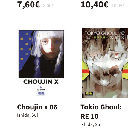
7,60€
10,40€
8,00€
10,95€
Choujin x 06
Tokio Ghoul:
RE 10
Ishida, Sui
Ishida, Sui