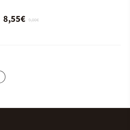
8,55€
9,00€