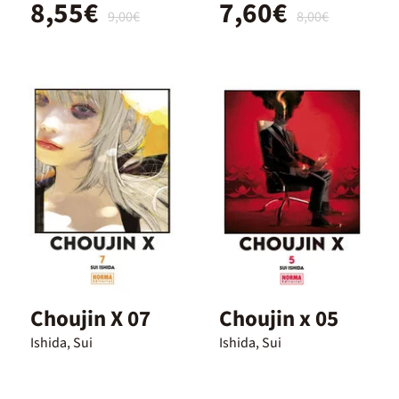
8,55€
7,60€
9,00€
8,00€
Choujin X 07
Choujin x 05
Ishida, Sui
Ishida, Sui