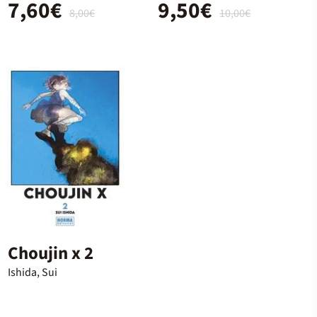
7,60€
9,50€
8,00€
10,00€
Choujin x 2
Ishida, Sui