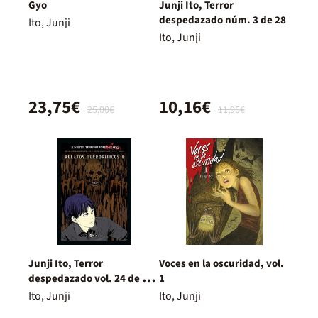
Gyo
Junji Ito, Terror
despedazado núm. 3 de 28
Ito, Junji
Ito, Junji
23,75€
10,16€
25,00€
11,95€
Junji Ito, Terror
Voces en la oscuridad, vol.
despedazado vol. 24 de 28 -
1
Relatos terroríficos 8
Ito, Junji
Ito, Junji