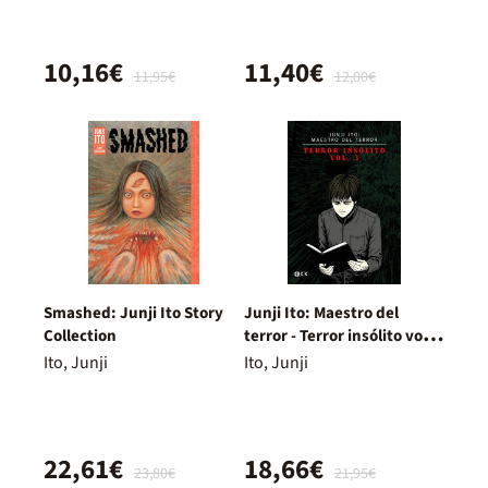
10,16€
11,40€
11,95€
12,00€
Smashed: Junji Ito Story
Junji Ito: Maestro del
Collection
terror - Terror insólito vol. 3
de 3
Ito, Junji
Ito, Junji
22,61€
18,66€
23,80€
21,95€