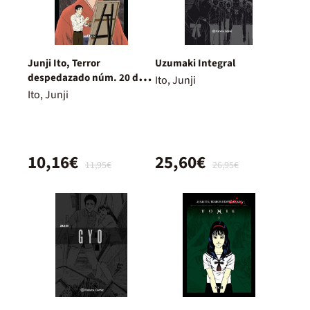
Junji Ito, Terror
Uzumaki Integral
despedazado núm. 20 de
Ito, Junji
28 - Indigno de ser humano
Ito, Junji
núm. 2
10,16€
25,60€
11,95€
26,95€