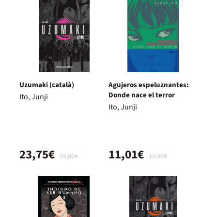
Uzumaki (català)
Agujeros espeluznantes:
Donde nace el terror
Ito, Junji
Ito, Junji
23,75€
11,01€
25,00€
12,95€