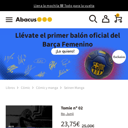
Llena la mochila 🎒 Todo para la vuelta
0
Llévate el primer balón oficial del
Barça Femenino
Libros
Cómic
Cómic y manga
Seinen Manga
Tomie nº 02
Ito, Junji
23,75€
25,00€