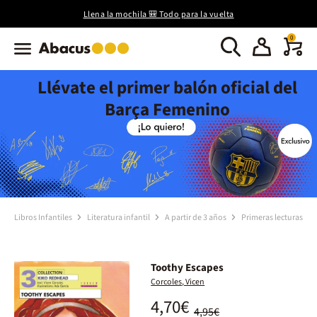
Llena la mochila 🎒 Todo para la vuelta
0
Llévate el primer balón oficial del
Barça Femenino
Libros Infantiles
Literatura infantil
A partir de 3 años
Primeras lecturas
Toothy Escapes
Corcoles, Vicen
4,70€
4,95€