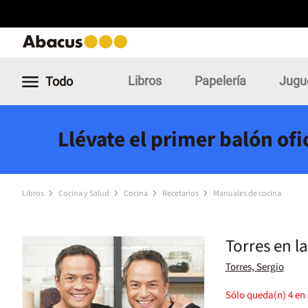
Libros
Papelería
Jugu
Todo
Llévate el primer balón of
Libros
Cocina y Salud
Cocina
Recetarios
Manuales de cocina
Torres en l
Torres, Sergio
Sólo queda(n)
4
en 