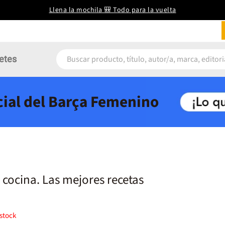
Llena la mochila 🎒 Todo para la vuelta
etes
icial del Barça Femenino
a cocina. Las mejores recetas
stock