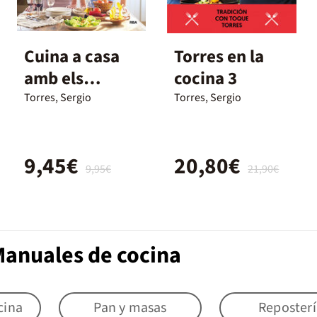
Cuina a casa
Torres en la
amb els
cocina 3
germans
Torres, Sergio
Torres, Sergio
Torres
9,45€
20,80€
9,95€
21,90€
Manuales de cocina
cina
Pan y masas
Reposterí