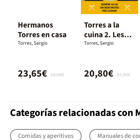
Hermanos
Torres a la
Torres en casa
cuina 2. Les
millors
Torres, Sergio
Torres, Sergio
receptes
23,65€
20,80€
24,90€
21,90€
Categorías relacionadas con 
Comidas y aperitivos
Manuales de co