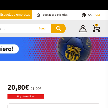
Escuelas y empresas
Buscador de tiendas
CAT
CAS
0
Borrar
20,80€
21,90€
Hoy -5% en libros