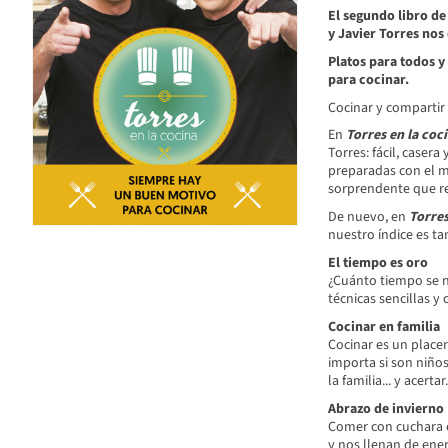
El segundo libro d
y Javier Torres nos
Platos para todos 
para cocinar.
Cocinar y compartir 
En
Torres en la coci
Torres: fácil, caser
preparadas con el m
sorprendente que rei
De nuevo, en
Torres
nuestro índice es ta
El tiempo es oro
¿Cuánto tiempo se n
técnicas sencillas y
Cocinar en familia
Cocinar es un place
importa si son niño
la familia... y acertar.
Abrazo de invierno
Comer con cuchara e
y nos llenan de ener