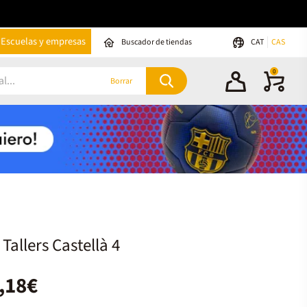
Escuelas y empresas
Buscador de tiendas
CAT
CAS
0
Borrar
 Tallers Castellà 4
,18€