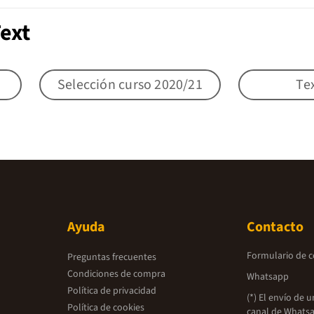
ext
Selección curso 2020/21
Te
Ayuda
Contacto
Formulario de 
Preguntas frecuentes
Condiciones de compra
Whatsapp
Política de privacidad
(*) El envío de 
Política de cookies
canal de Whatsa