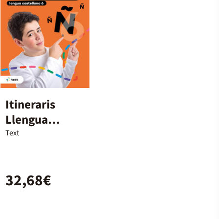
Itineraris
Llengua
castellana 6è
Text
Primària
32,68€