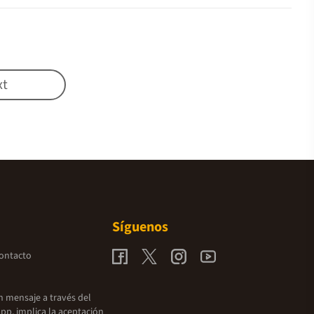
xt
Síguenos
contacto
un mensaje a través del
pp, implica la aceptación