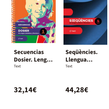
Secuencias
Seqüències.
Dosier. Lengua
Llengua
Castellana Y
Catalana I
Text
Text
Literatura 1
Literatura 4
Eso
Eso
32,14€
44,28€