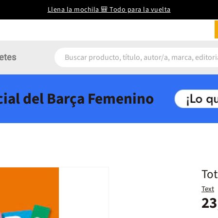
Llena la mochila 🎒 Todo para la vuelta
etes
icial del Barça Femenino
Tot
Text
23