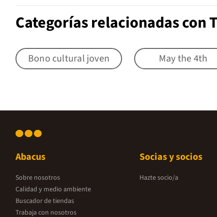
Categorías relacionadas con T
Bono cultural joven
May the 4th
Abacus
Socias y socios
Sobre nosotros
Hazte socio/a
Calidad y medio ambiente
Buscador de tiendas
Trabaja con nosotros