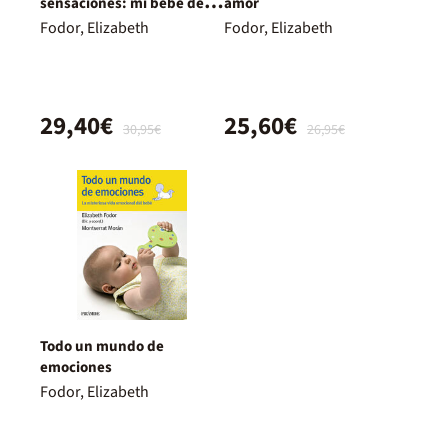
sensaciones: mi bebé de 0
amor
a 6 meses
Fodor, Elizabeth
Fodor, Elizabeth
29,40€
25,60€
30,95€
26,95€
Todo un mundo de
emociones
Fodor, Elizabeth