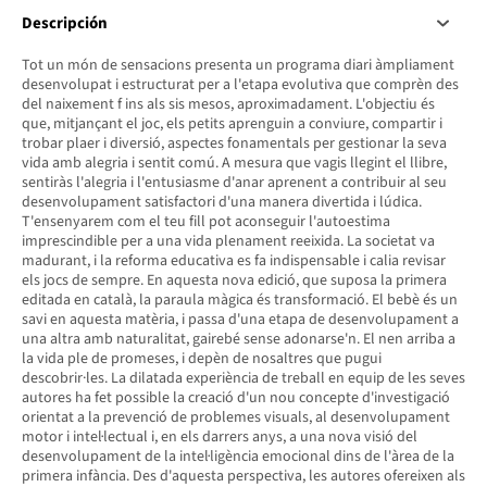
Descripción
Tot un món de sensacions presenta un programa diari àmpliament
desenvolupat i estructurat per a l'etapa evolutiva que comprèn des
del naixement f ins als sis mesos, aproximadament. L'objectiu és
que, mitjançant el joc, els petits aprenguin a conviure, compartir i
trobar plaer i diversió, aspectes fonamentals per gestionar la seva
vida amb alegria i sentit comú. A mesura que vagis llegint el llibre,
sentiràs l'alegria i l'entusiasme d'anar aprenent a contribuir al seu
desenvolupament satisfactori d'una manera divertida i lúdica.
T'ensenyarem com el teu fill pot aconseguir l'autoestima
imprescindible per a una vida plenament reeixida. La societat va
madurant, i la reforma educativa es fa indispensable i calia revisar
els jocs de sempre. En aquesta nova edició, que suposa la primera
editada en català, la paraula màgica és transformació. El bebè és un
savi en aquesta matèria, i passa d'una etapa de desenvolupament a
una altra amb naturalitat, gairebé sense adonarse'n. El nen arriba a
la vida ple de promeses, i depèn de nosaltres que pugui
descobrir·les. La dilatada experiència de treball en equip de les seves
autores ha fet possible la creació d'un nou concepte d'investigació
orientat a la prevenció de problemes visuals, al desenvolupament
motor i intel·lectual i, en els darrers anys, a una nova visió del
desenvolupament de la intel·ligència emocional dins de l'àrea de la
primera infància. Des d'aquesta perspectiva, les autores ofereixen als