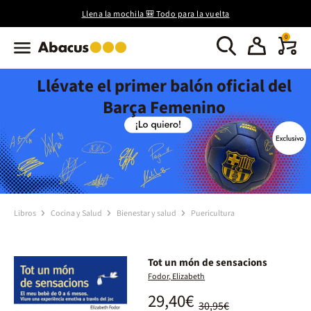
Llena la mochila 🎒 Todo para la vuelta
0
Llévate el primer balón oficial del
Barça Femenino
Libros
Cocina y Salud
Bienestar y salud
Puericultura
Tot un món de sensacions
Fodor, Elizabeth
29,40€
30,95€